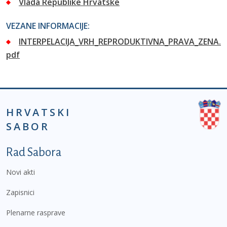
Vlada Republike Hrvatske
VEZANE INFORMACIJE:
INTERPELACIJA_VRH_REPRODUKTIVNA_PRAVA_ZENA.
pdf
HRVATSKI
SABOR
Podnožje prvi izbornik
Rad Sabora
Novi akti
Zapisnici
Plenarne rasprave