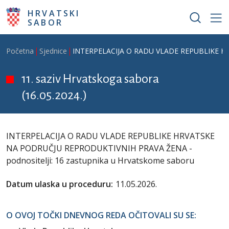
Skoči na glavni sadržaj
HRVATSKI
SABOR
Breadcrumb
Početna
Sjednice
INTERPELACIJA O RADU VLADE REPUBLIKE HRV
11. saziv Hrvatskoga sabora
(16.05.2024.)
INTERPELACIJA O RADU VLADE REPUBLIKE HRVATSKE
NA PODRUČJU REPRODUKTIVNIH PRAVA ŽENA -
podnositelji: 16 zastupnika u Hrvatskome saboru
Datum ulaska u proceduru:
11.05.2026.
O OVOJ TOČKI DNEVNOG REDA OČITOVALI SU SE: