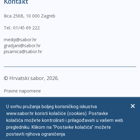
Kontakt
Ilica 256B, 10 000 Zagreb
Tel.:
01/45 69 222
mediji@sabor.hr
gradjani@sabor.hr
pisarnica@sabor.hr
© Hrvatski sabor,
2026
Pravne napomene
Izjava o pristupačnosti
U svrhu pružanja boljeg korisničkog iskustva
Zaštita osobnih podataka
www.sabor.hr koristi kolačiće (cookies). Postavke
kolačića možete kontrolirati i prilagođavati u vašem web
Impressum
pregledniku. Klikom na "Postavke kolačića" možete
Česta pitanja
postaviti njihova ograničenja.