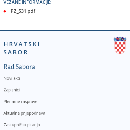
VEZANE INFORMACIJE:
PZ_531.pdf
HRVATSKI
SABOR
Podnožje prvi izbornik
Rad Sabora
Novi akti
Zapisnici
Plenarne rasprave
Aktualna prijepodneva
Zastupnička pitanja