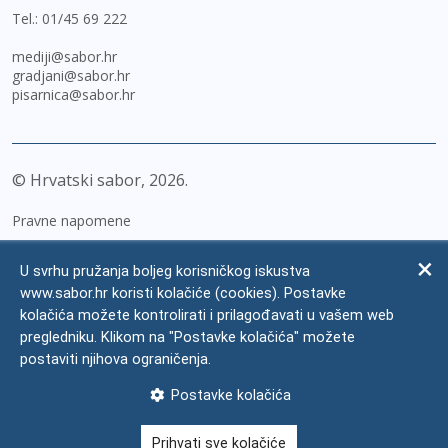
Tel.:
01/45 69 222
mediji@sabor.hr
gradjani@sabor.hr
pisarnica@sabor.hr
© Hrvatski sabor,
2026
Pravne napomene
Izjava o pristupačnosti
U svrhu pružanja boljeg korisničkog iskustva
Zaštita osobnih podataka
www.sabor.hr koristi kolačiće (cookies). Postavke
kolačića možete kontrolirati i prilagođavati u vašem web
Impressum
pregledniku. Klikom na "Postavke kolačića" možete
Česta pitanja
postaviti njihova ograničenja.
Kontakti
Postavke kolačića
Mapa weba
Prihvati sve kolačiće