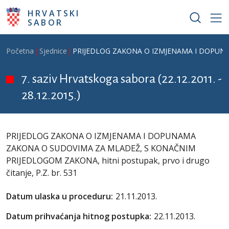
Skoči na glavni sadržaj
HRVATSKI
SABOR
Breadcrumb
Početna
Sjednice
PRIJEDLOG ZAKONA O IZMJENAMA I DOPUNAMA 
7. saziv Hrvatskoga sabora (22.12.2011. -
28.12.2015.)
PRIJEDLOG ZAKONA O IZMJENAMA I DOPUNAMA
ZAKONA O SUDOVIMA ZA MLADEŽ, S KONAČNIM
PRIJEDLOGOM ZAKONA, hitni postupak, prvo i drugo
čitanje, P.Z. br. 531
Datum ulaska u proceduru:
21.11.2013.
Datum prihvaćanja hitnog postupka:
22.11.2013.