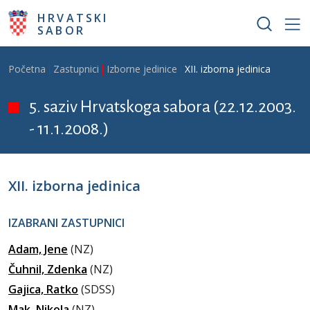
Skoči na glavni sadržaj
HRVATSKI
SABOR
Breadcrumb
Početna
Zastupnici
Izborne jedinice
XII. izborna jedinica
5. saziv Hrvatskoga sabora (22.12.2003.
- 11.1.2008.)
XII. izborna jedinica
IZABRANI ZASTUPNICI
Adam, Jene
(NZ)
Čuhnil, Zdenka
(NZ)
Gajica, Ratko
(SDSS)
Mak, Nikola
(NZ)