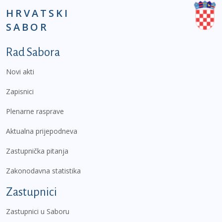
HRVATSKI
SABOR
Podnožje prvi izbornik
Rad Sabora
Novi akti
Zapisnici
Plenarne rasprave
Aktualna prijepodneva
Zastupnička pitanja
Zakonodavna statistika
Zastupnici
Zastupnici u Saboru