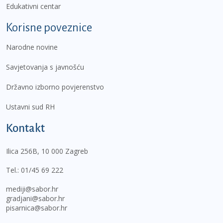
Edukativni centar
Korisne poveznice
Narodne novine
Savjetovanja s javnošću
Državno izborno povjerenstvo
Ustavni sud RH
Kontakt
Ilica 256B, 10 000 Zagreb
Tel.:
01/45 69 222
mediji@sabor.hr
gradjani@sabor.hr
pisarnica@sabor.hr