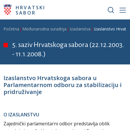
Skoči na glavni sadržaj
HRVATSKI
SABOR
Breadcrumb
Početna
Međunarodna suradnja
Izaslanstva
Izaslanstvo Hrvats
5. saziv Hrvatskoga sabora (22.12.2003.
- 11.1.2008.)
Izaslanstvo Hrvatskoga sabora u
Parlamentarnom odboru za stabilizaciju i
pridruživanje
O IZASLANSTVU
Zajednički parlamentarni odbor predstavlja oblik