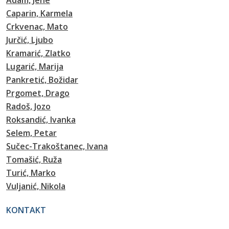
Adam, Jene
Caparin, Karmela
Crkvenac, Mato
Jurčić, Ljubo
Kramarić, Zlatko
Lugarić, Marija
Pankretić, Božidar
Prgomet, Drago
Radoš, Jozo
Roksandić, Ivanka
Selem, Petar
Sučec-Trakoštanec, Ivana
Tomašić, Ruža
Turić, Marko
Vuljanić, Nikola
KONTAKT