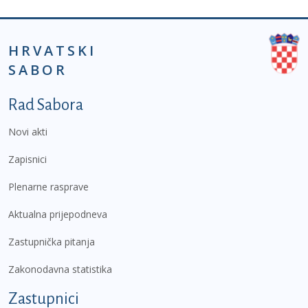
HRVATSKI
SABOR
Podnožje prvi izbornik
Rad Sabora
Novi akti
Zapisnici
Plenarne rasprave
Aktualna prijepodneva
Zastupnička pitanja
Zakonodavna statistika
Zastupnici