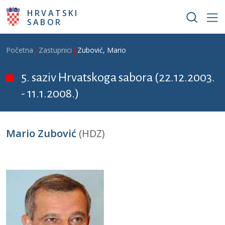
Skoči na glavni sadržaj
HRVATSKI
SABOR
Breadcrumb
Početna
Zastupnici
Zubović, Mario
5. saziv Hrvatskoga sabora (22.12.2003.
- 11.1.2008.)
Mario Zubović
(HDZ)