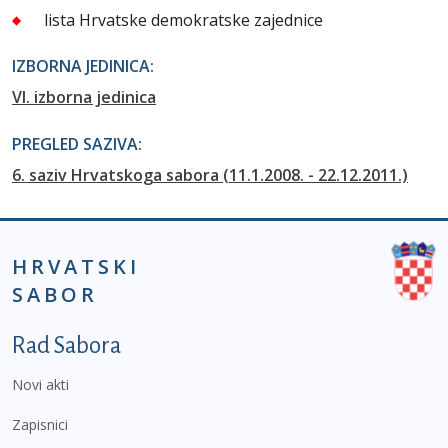
lista Hrvatske demokratske zajednice
IZBORNA JEDINICA:
VI. izborna jedinica
PREGLED SAZIVA:
6. saziv Hrvatskoga sabora (11.1.2008. - 22.12.2011.)
HRVATSKI
SABOR
Podnožje prvi izbornik
Rad Sabora
Novi akti
Zapisnici