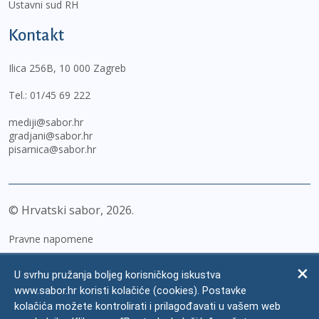
Ustavni sud RH
Kontakt
Ilica 256B, 10 000 Zagreb
Tel.:
01/45 69 222
mediji@sabor.hr
gradjani@sabor.hr
pisarnica@sabor.hr
© Hrvatski sabor,
2026
Pravne napomene
Izjava o pristupačnosti
U svrhu pružanja boljeg korisničkog iskustva
Zaštita osobnih podataka
www.sabor.hr koristi kolačiće (cookies). Postavke
kolačića možete kontrolirati i prilagođavati u vašem web
Impressum