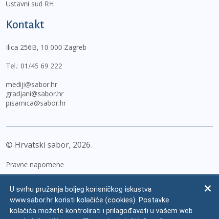
Ustavni sud RH
Kontakt
Ilica 256B, 10 000 Zagreb
Tel.:
01/45 69 222
mediji@sabor.hr
gradjani@sabor.hr
pisarnica@sabor.hr
© Hrvatski sabor,
2026
Pravne napomene
Izjava o pristupačnosti
U svrhu pružanja boljeg korisničkog iskustva
Zaštita osobnih podataka
www.sabor.hr koristi kolačiće (cookies). Postavke
kolačića možete kontrolirati i prilagođavati u vašem web
Impressum