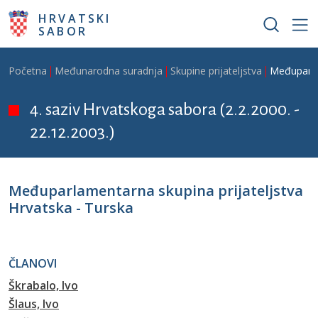
Skoči na glavni sadržaj
HRVATSKI
SABOR
Breadcrumb
Početna
Međunarodna suradnja
Skupine prijateljstva
Međuparlam
4. saziv Hrvatskoga sabora (2.2.2000. -
22.12.2003.)
Međuparlamentarna skupina prijateljstva
Hrvatska - Turska
ČLANOVI
Škrabalo, Ivo
Šlaus, Ivo