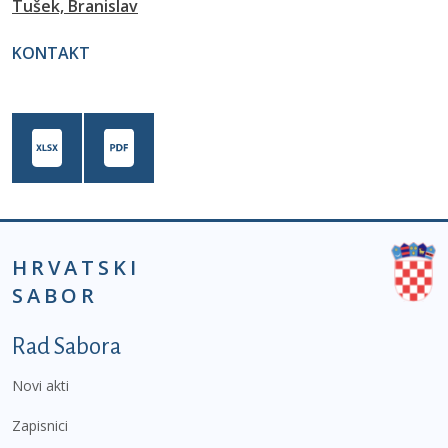
Tušek, Branislav
KONTAKT
HRVATSKI
SABOR
Podnožje prvi izbornik
Rad Sabora
Novi akti
Zapisnici