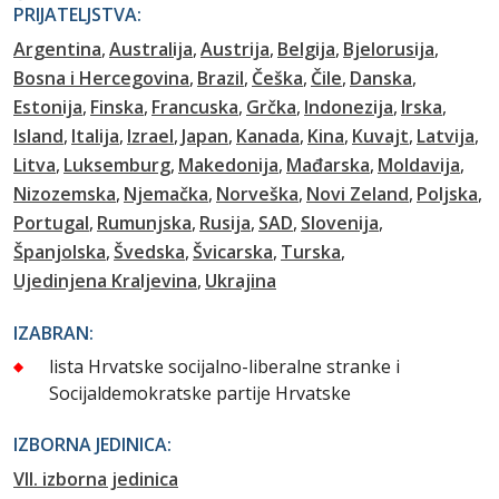
PRIJATELJSTVA:
Argentina
Australija
Austrija
Belgija
Bjelorusija
Bosna i Hercegovina
Brazil
Češka
Čile
Danska
Estonija
Finska
Francuska
Grčka
Indonezija
Irska
Island
Italija
Izrael
Japan
Kanada
Kina
Kuvajt
Latvija
Litva
Luksemburg
Makedonija
Mađarska
Moldavija
Nizozemska
Njemačka
Norveška
Novi Zeland
Poljska
Portugal
Rumunjska
Rusija
SAD
Slovenija
Španjolska
Švedska
Švicarska
Turska
Ujedinjena Kraljevina
Ukrajina
IZABRAN:
lista Hrvatske socijalno-liberalne stranke i
Socijaldemokratske partije Hrvatske
IZBORNA JEDINICA:
VII. izborna jedinica