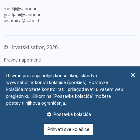
mediji@sabor.hr
gradjani@sabor.hr
pisarnica@sabor.hr
© Hrvatski sabor,
2026
Pravne napomene
Izjava o pristupačnosti
U svrhu pružanja boljeg korisničkog iskustva
Zaštita osobnih podataka
www.sabor.hr koristi kolačiće (cookies). Postavke
kolačića možete kontrolirati i prilagođavati u vašem web
Impressum
pregledniku. Klikom na "Postavke kolačića" možete
Česta pitanja
postaviti njihova ograničenja.
Kontakti
Postavke kolačića
Mapa weba
Prihvati sve kolačiće