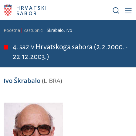
Skoči na glavni sadržaj
HRVATSKI
SABOR
Breadcrumb
Početna
Zastupnici
Škrabalo, Ivo
4. saziv Hrvatskoga sabora (2.2.2000. -
22.12.2003.)
Ivo Škrabalo
(LIBRA)