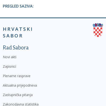
PREGLED SAZIVA:
HRVATSKI
SABOR
Podnožje prvi izbornik
Rad Sabora
Novi akti
Zapisnici
Plenarne rasprave
Aktualna prijepodneva
Zastupnička pitanja
Zakonodavna statistika