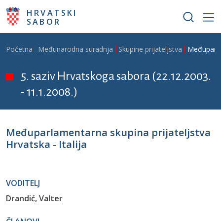
Skoči na glavni sadržaj
HRVATSKI
SABOR
Breadcrumb
Početna
Međunarodna suradnja
Skupine prijateljstva
Međuparlam
5. saziv Hrvatskoga sabora (22.12.2003.
- 11.1.2008.)
Međuparlamentarna skupina prijateljstva
Hrvatska - Italija
VODITELJ
Drandić, Valter