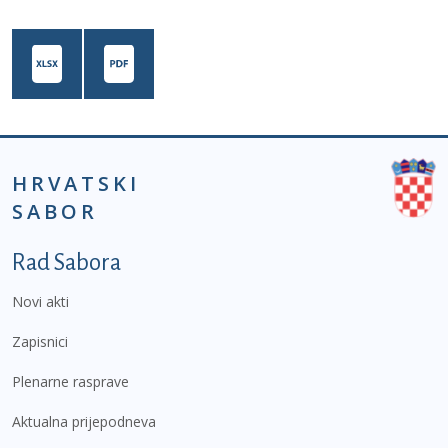
HRVATSKI
SABOR
Podnožje prvi izbornik
Rad Sabora
Novi akti
Zapisnici
Plenarne rasprave
Aktualna prijepodneva