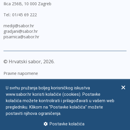
Ilica 256B, 10 000 Zagreb
Tel.:
01/45 69 222
mediji@sabor.hr
gradjani@sabor.hr
pisarnica@sabor.hr
© Hrvatski sabor,
2026
Pravne napomene
Izjava o pristupačnosti
U svrhu pružanja boljeg korisničkog iskustva
Zaštita osobnih podataka
www.sabor.hr koristi kolačiće (cookies). Postavke
kolačića možete kontrolirati i prilagođavati u vašem web
Impressum
pregledniku. Klikom na "Postavke kolačića" možete
Česta pitanja
postaviti njihova ograničenja.
Kontakti
Postavke kolačića