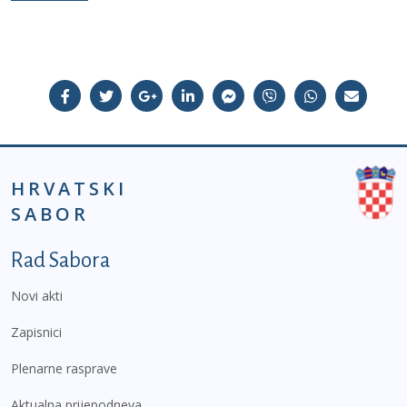
HRVATSKI
SABOR
Podnožje prvi izbornik
Rad Sabora
Novi akti
Zapisnici
Plenarne rasprave
Aktualna prijepodneva