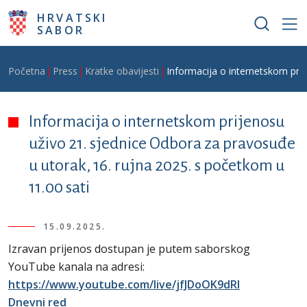
Skoči na glavni sadržaj
HRVATSKI
SABOR
Breadcrumb
Početna
Press
Kratke obavijesti
Informacija o internetskom prij
Informacija o internetskom prijenosu
uživo 21. sjednice Odbora za pravosuđe
u utorak, 16. rujna 2025. s početkom u
11.00 sati
15.09.2025.
Izravan prijenos dostupan je putem saborskog
YouTube kanala na adresi:
https://www.youtube.com/live/jfJDoOK9dRI
Dnevni red