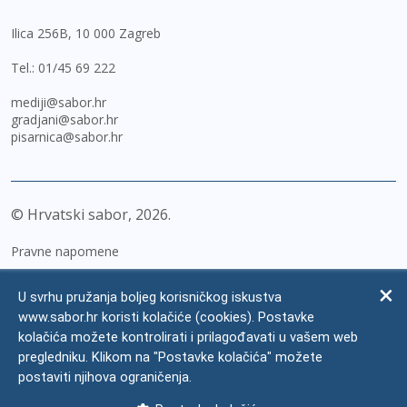
Ilica 256B, 10 000 Zagreb
Tel.:
01/45 69 222
mediji@sabor.hr
gradjani@sabor.hr
pisarnica@sabor.hr
© Hrvatski sabor,
2026
Pravne napomene
Izjava o pristupačnosti
U svrhu pružanja boljeg korisničkog iskustva
Zaštita osobnih podataka
www.sabor.hr koristi kolačiće (cookies). Postavke
kolačića možete kontrolirati i prilagođavati u vašem web
Impressum
pregledniku. Klikom na "Postavke kolačića" možete
Česta pitanja
postaviti njihova ograničenja.
Kontakti