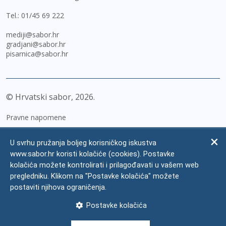
Tel.:
01/45 69 222
mediji@sabor.hr
gradjani@sabor.hr
pisarnica@sabor.hr
© Hrvatski sabor,
2026
Pravne napomene
Izjava o pristupačnosti
U svrhu pružanja boljeg korisničkog iskustva
Zaštita osobnih podataka
www.sabor.hr koristi kolačiće (cookies). Postavke
kolačića možete kontrolirati i prilagođavati u vašem web
Impressum
pregledniku. Klikom na "Postavke kolačića" možete
Česta pitanja
postaviti njihova ograničenja.
Kontakti
Postavke kolačića
Mapa weba