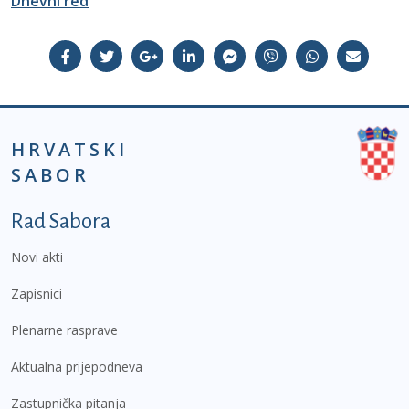
Dnevni red
HRVATSKI
SABOR
Podnožje prvi izbornik
Rad Sabora
Novi akti
Zapisnici
Plenarne rasprave
Aktualna prijepodneva
Zastupnička pitanja