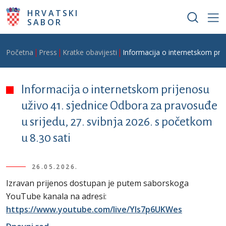
Skoči na glavni sadržaj
HRVATSKI
SABOR
Breadcrumb
Početna
Press
Kratke obavijesti
Informacija o internetskom prij
Informacija o internetskom prijenosu
uživo 41. sjednice Odbora za pravosuđe
u srijedu, 27. svibnja 2026. s početkom
u 8.30 sati
26.05.2026.
Izravan prijenos dostupan je putem saborskoga
YouTube kanala na adresi:
https://www.youtube.com/live/Yls7p6UKWes