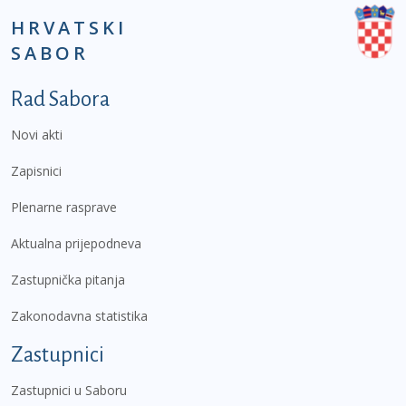
HRVATSKI
SABOR
Podnožje prvi izbornik
Rad Sabora
Novi akti
Zapisnici
Plenarne rasprave
Aktualna prijepodneva
Zastupnička pitanja
Zakonodavna statistika
Zastupnici
Zastupnici u Saboru