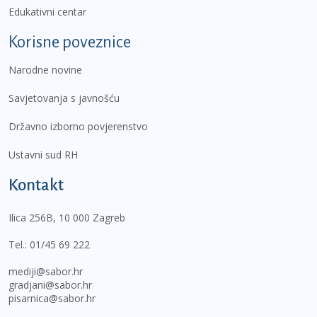
Edukativni centar
Korisne poveznice
Narodne novine
Savjetovanja s javnošću
Državno izborno povjerenstvo
Ustavni sud RH
Kontakt
Ilica 256B, 10 000 Zagreb
Tel.:
01/45 69 222
mediji@sabor.hr
gradjani@sabor.hr
pisarnica@sabor.hr