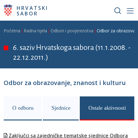
Skoči na glavni sadržaj
HRVATSKI
SABOR
Breadcrumb
Početna
Radna tijela
Odbori i povjerenstva
Odbor za obrazovanje
6. saziv Hrvatskoga sabora (11.1.2008. -
22.12.2011.)
Odbor za obrazovanje, znanost i kulturu
O odboru
Sjednice
Ostale aktivnosti
Zaključci sa zajedničke tematske sjednice Odbora