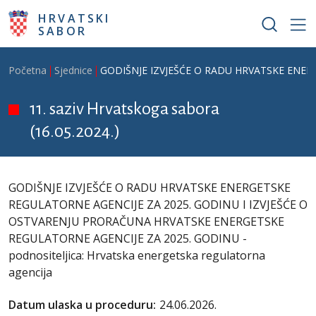
Skoči na glavni sadržaj
HRVATSKI
SABOR
Breadcrumb
Početna
Sjednice
GODIŠNJE IZVJEŠĆE O RADU HRVATSKE ENERGE
11. saziv Hrvatskoga sabora
(16.05.2024.)
GODIŠNJE IZVJEŠĆE O RADU HRVATSKE ENERGETSKE
REGULATORNE AGENCIJE ZA 2025. GODINU I IZVJEŠĆE O
OSTVARENJU PRORAČUNA HRVATSKE ENERGETSKE
REGULATORNE AGENCIJE ZA 2025. GODINU -
podnositeljica: Hrvatska energetska regulatorna
agencija
Datum ulaska u proceduru:
24.06.2026.