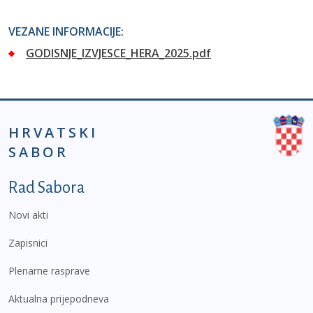
VEZANE INFORMACIJE:
GODISNJE_IZVJESCE_HERA_2025.pdf
HRVATSKI
SABOR
Podnožje prvi izbornik
Rad Sabora
Novi akti
Zapisnici
Plenarne rasprave
Aktualna prijepodneva