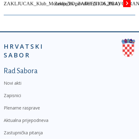
ZAKLJUCAK_Klub_Mozemo_PO_ZAMJENICA_PRAVOBRANI
Zaključak povučen (21.06.2024.)
HRVATSKI
SABOR
Podnožje prvi izbornik
Rad Sabora
Novi akti
Zapisnici
Plenarne rasprave
Aktualna prijepodneva
Zastupnička pitanja