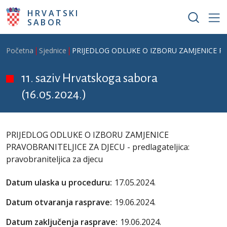
Skoči na glavni sadržaj
HRVATSKI
SABOR
Breadcrumb
Početna
Sjednice
PRIJEDLOG ODLUKE O IZBORU ZAMJENICE PRAVOB
11. saziv Hrvatskoga sabora
(16.05.2024.)
PRIJEDLOG ODLUKE O IZBORU ZAMJENICE
PRAVOBRANITELJICE ZA DJECU - predlagateljica:
pravobraniteljica za djecu
Datum ulaska u proceduru:
17.05.2024.
Datum otvaranja rasprave:
19.06.2024.
Datum zaključenja rasprave:
19.06.2024.