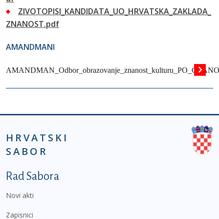
ZIVOTOPISI_KANDIDATA_UO_HRVATSKA_ZAKLADA_
ZNANOST.pdf
AMANDMANI
AMANDMAN_Odbor_obrazovanje_znanost_kulturu_PO_C
HRVATSKI
SABOR
Podnožje prvi izbornik
Rad Sabora
Novi akti
Zapisnici