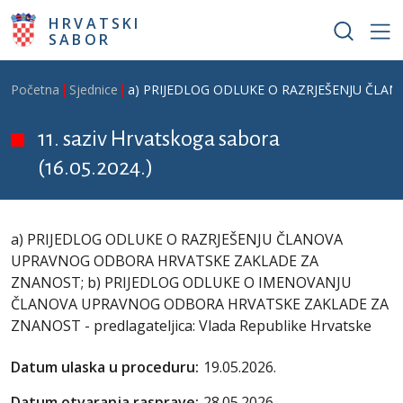
Skoči na glavni sadržaj
HRVATSKI
SABOR
Breadcrumb
Početna
Sjednice
a) PRIJEDLOG ODLUKE O RAZRJEŠENJU ČLAN
11. saziv Hrvatskoga sabora
(16.05.2024.)
a) PRIJEDLOG ODLUKE O RAZRJEŠENJU ČLANOVA
UPRAVNOG ODBORA HRVATSKE ZAKLADE ZA
ZNANOST; b) PRIJEDLOG ODLUKE O IMENOVANJU
ČLANOVA UPRAVNOG ODBORA HRVATSKE ZAKLADE ZA
ZNANOST - predlagateljica: Vlada Republike Hrvatske
Datum ulaska u proceduru:
19.05.2026.
Datum otvaranja rasprave:
28.05.2026.