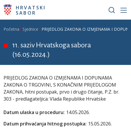
Skoči na glavni sadržaj
HRVATSKI
SABOR
Breadcrumb
Početna
Sjednice
PRIJEDLOG ZAKONA O IZMJENAMA I DOPUNAMA ZA
11. saziv Hrvatskoga sabora
(16.05.2024.)
PRIJEDLOG ZAKONA O IZMJENAMA I DOPUNAMA
ZAKONA O TRGOVINI, S KONAČNIM PRIJEDLOGOM
ZAKONA, hitni postupak, prvo i drugo čitanje, P.Z. br.
303 - predlagateljica: Vlada Republike Hrvatske
Datum ulaska u proceduru:
14.05.2026.
Datum prihvaćanja hitnog postupka:
15.05.2026.