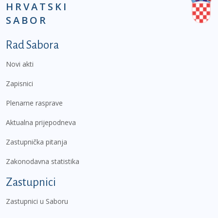
HRVATSKI
SABOR
Podnožje prvi izbornik
Rad Sabora
Novi akti
Zapisnici
Plenarne rasprave
Aktualna prijepodneva
Zastupnička pitanja
Zakonodavna statistika
Zastupnici
Zastupnici u Saboru