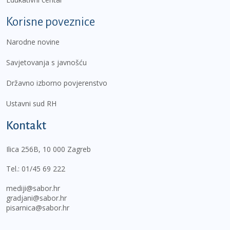
Korisne poveznice
Narodne novine
Savjetovanja s javnošću
Državno izborno povjerenstvo
Ustavni sud RH
Kontakt
Ilica 256B, 10 000 Zagreb
Tel.:
01/45 69 222
mediji@sabor.hr
gradjani@sabor.hr
pisarnica@sabor.hr