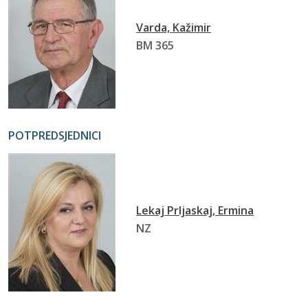
Varda, Kažimir
BM 365
POTPREDSJEDNICI
Lekaj Prljaskaj, Ermina
NZ