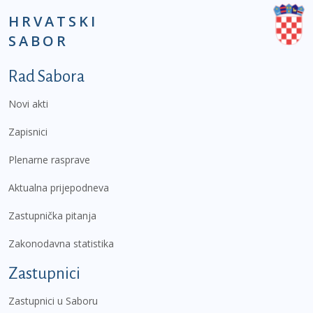
HRVATSKI
SABOR
Podnožje prvi izbornik
Rad Sabora
Novi akti
Zapisnici
Plenarne rasprave
Aktualna prijepodneva
Zastupnička pitanja
Zakonodavna statistika
Zastupnici
Zastupnici u Saboru