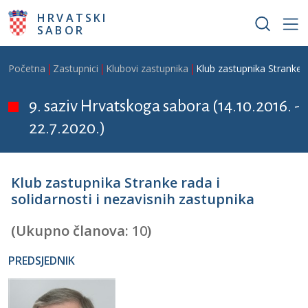
Skoči na glavni sadržaj
HRVATSKI
SABOR
Breadcrumb
Početna
Zastupnici
Klubovi zastupnika
Klub zastupnika Stranke r
9. saziv Hrvatskoga sabora (14.10.2016. -
22.7.2020.)
Klub zastupnika Stranke rada i
solidarnosti i nezavisnih zastupnika
(Ukupno članova:
10
)
PREDSJEDNIK