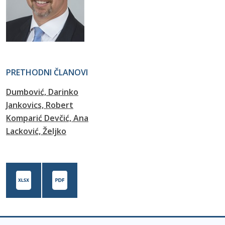
PRETHODNI ČLANOVI
Dumbović, Darinko
Jankovics, Robert
Komparić Devčić, Ana
Lacković, Željko