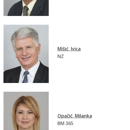
Mišić, Ivica
NZ
Opačić, Milanka
BM 365