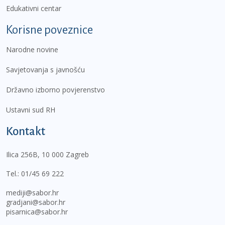
Edukativni centar
Korisne poveznice
Narodne novine
Savjetovanja s javnošću
Državno izborno povjerenstvo
Ustavni sud RH
Kontakt
Ilica 256B, 10 000 Zagreb
Tel.:
01/45 69 222
mediji@sabor.hr
gradjani@sabor.hr
pisarnica@sabor.hr