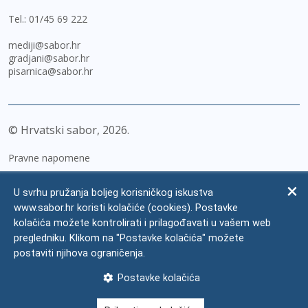
Tel.:
01/45 69 222
mediji@sabor.hr
gradjani@sabor.hr
pisarnica@sabor.hr
© Hrvatski sabor,
2026
Pravne napomene
Izjava o pristupačnosti
U svrhu pružanja boljeg korisničkog iskustva
Zaštita osobnih podataka
www.sabor.hr koristi kolačiće (cookies). Postavke
kolačića možete kontrolirati i prilagođavati u vašem web
Impressum
pregledniku. Klikom na "Postavke kolačića" možete
Česta pitanja
postaviti njihova ograničenja.
Kontakti
Postavke kolačića
Mapa weba