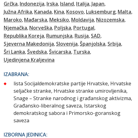
Grčka
Indonezija
Irska
Island
Italija
Japan
Južna Afrika
Kanada
Kina
Kosovo
Luksemburg
Malta
Maroko
Mađarska
Meksiko
Moldavija
Nizozemska
Njemačka
Norveška
Poljska
Portugal
Republika Koreja
Rumunjska
Rusija
SAD
Sjeverna Makedonija
Slovenija
Španjolska
Srbija
Šri Lanka
Švedska
Švicarska
Turska
Ujedinjena Kraljevina
IZABRANA:
lista Socijaldemokratske partije Hrvatske, Hrvatske
seljačke stranke, Hrvatske stranke umirovljenika,
Snage – Stranke narodnog i građanskog aktivizma,
Građansko-liberalnog saveza, Istarskog
demokratskog sabora i Primorsko-goranskog
saveza
IZBORNA JEDINICA: