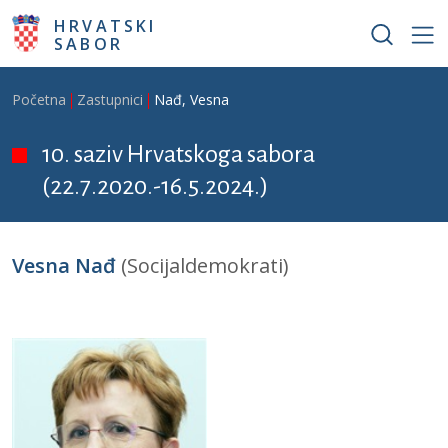
Skoči na glavni sadržaj
HRVATSKI
SABOR
Breadcrumb
Početna
Zastupnici
Nađ, Vesna
10. saziv Hrvatskoga sabora
(22.7.2020.-16.5.2024.)
Vesna Nađ
(Socijaldemokrati)