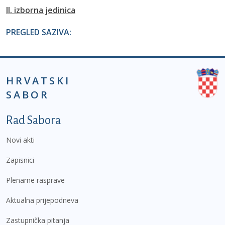
II. izborna jedinica
PREGLED SAZIVA:
HRVATSKI
SABOR
Podnožje prvi izbornik
Rad Sabora
Novi akti
Zapisnici
Plenarne rasprave
Aktualna prijepodneva
Zastupnička pitanja