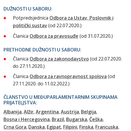
DUŽNOSTI U SABORU:
Potpredsjednica
Odbora za Ustav, Poslovnik i
politički sustav
(od 22.07.2020.)
Članica
Odbora za pravosuđe
(od 31.07.2020.)
PRETHODNE DUŽNOSTI U SABORU:
Članica
Odbora za zakonodavstvo
(od 22.07.2020.
do 27.11.2020.)
Članica
Odbora za ravnopravnost spolova
(od
27.11.2020. do 11.02.2022.)
ČLANSTVO U MEĐUPARLAMENTARNIM SKUPINAMA
PRIJATELJSTVA:
Albanija
Alžir
Argentina
Austrija
Belgija
Bosna i Hercegovina
Brazil
Bugarska
Češka
Crna Gora
Danska
Egipat
Filipini
Finska
Francuska