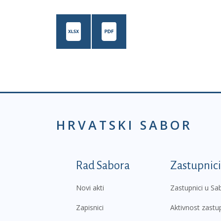
HRVATSKI SABOR
Podnožje prvi izborni
Rad Sabora
Zastupnici
Novi akti
Zastupnici u Sa
Zapisnici
Aktivnost zastu