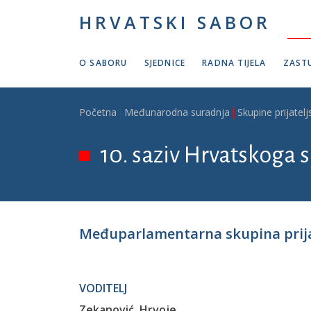
Skoči na glavni sadržaj
HRVATSKI SABOR
O SABORU
SJEDNICE
RADNA TIJELA
ZASTU
Breadcrumb
Početna
Međunarodna suradnja
Skupine prijatelj
10. saziv Hrvatskoga s
Međuparlamentarna skupina prijat
VODITELJ
Zekanović, Hrvoje