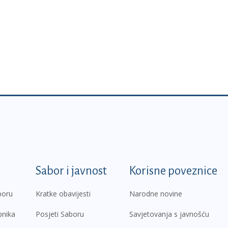
k
Sabor i javnost
Korisne poveznice
boru
Kratke obavijesti
Narodne novine
pnika
Posjeti Saboru
Savjetovanja s javnošću