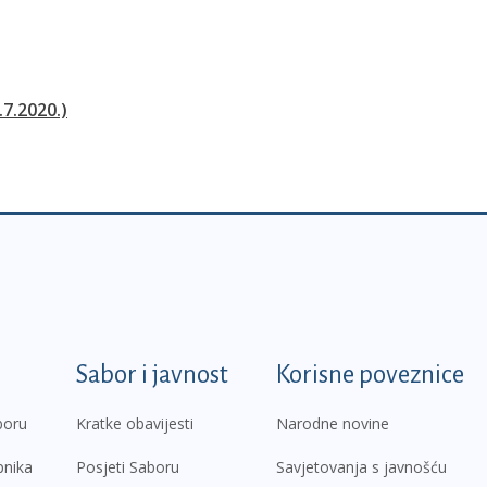
.7.2020.)
k
Sabor i javnost
Korisne poveznice
boru
Kratke obavijesti
Narodne novine
pnika
Posjeti Saboru
Savjetovanja s javnošću