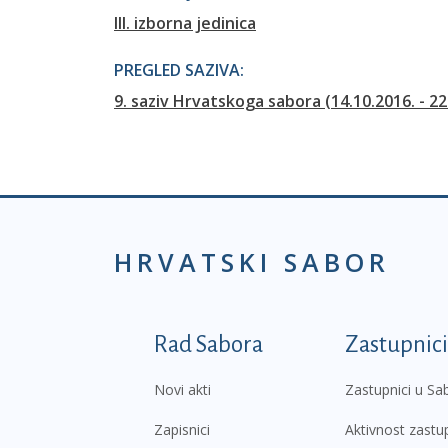
III. izborna jedinica
PREGLED SAZIVA:
9. saziv Hrvatskoga sabora (14.10.2016. - 22
HRVATSKI SABOR
Podnožje prvi izborni
Rad Sabora
Zastupnici
Novi akti
Zastupnici u Sa
Zapisnici
Aktivnost zastu