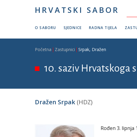
Skoči na glavni sadržaj
HRVATSKI SABOR
O SABORU
SJEDNICE
RADNA TIJELA
ZASTU
Breadcrumb
Početna
Zastupnici
Srpak, Dražen
10. saziv Hrvatskoga s
Dražen Srpak
(HDZ)
Rođen 3. lipnja 