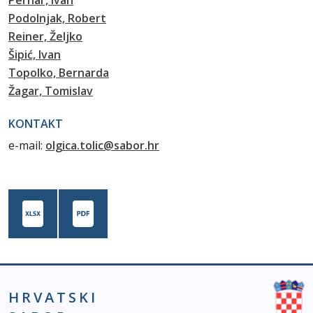
Pernar, Ivan
Podolnjak, Robert
Reiner, Željko
Šipić, Ivan
Topolko, Bernarda
Žagar, Tomislav
KONTAKT
e-mail:
olgica.tolic@sabor.hr
HRVATSKI