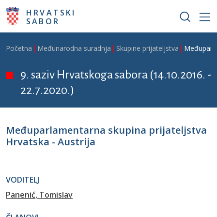
Skoči na glavni sadržaj
HRVATSKI
SABOR
Breadcrumb
Početna
Međunarodna suradnja
Skupine prijateljstva
Međuparlam
9. saziv Hrvatskoga sabora (14.10.2016. -
22.7.2020.)
Međuparlamentarna skupina prijateljstva
Hrvatska - Austrija
VODITELJ
Panenić, Tomislav