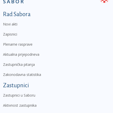
SABOR
Podnožje prvi izbornik
Rad Sabora
Novi akti
Zapisnici
Plenarne rasprave
Aktualna prijepodneva
Zastupnička pitanja
Zakonodavna statistika
Zastupnici
Zastupnici u Saboru
Aktivnost zastupnika