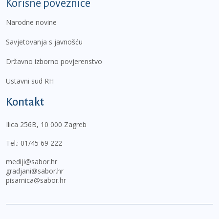
Korisne poveznice
Narodne novine
Savjetovanja s javnošću
Državno izborno povjerenstvo
Ustavni sud RH
Kontakt
Ilica 256B, 10 000 Zagreb
Tel.:
01/45 69 222
mediji@sabor.hr
gradjani@sabor.hr
pisarnica@sabor.hr