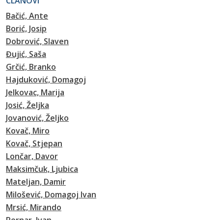
ČLANOVI
Bačić, Ante
Borić, Josip
Dobrović, Slaven
Đujić, Saša
Grčić, Branko
Hajduković, Domagoj
Jelkovac, Marija
Josić, Željka
Jovanović, Željko
Kovač, Miro
Kovač, Stjepan
Lončar, Davor
Maksimčuk, Ljubica
Mateljan, Damir
Milošević, Domagoj Ivan
Mrsić, Mirando