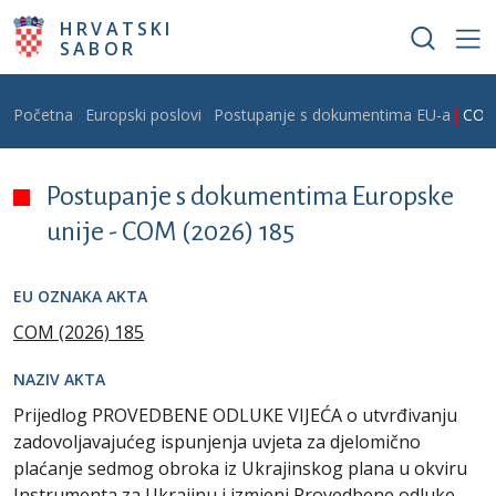
Skoči na glavni sadržaj
HRVATSKI
SABOR
Breadcrumb
Početna
Europski poslovi
Postupanje s dokumentima EU-a
COM
Postupanje s dokumentima Europske
unije -
COM (2026) 185
EU OZNAKA AKTA
COM (2026) 185
NAZIV AKTA
Prijedlog PROVEDBENE ODLUKE VIJEĆA o utvrđivanju
zadovoljavajućeg ispunjenja uvjeta za djelomično
plaćanje sedmog obroka iz Ukrajinskog plana u okviru
Instrumenta za Ukrajinu i izmjeni Provedbene odluke