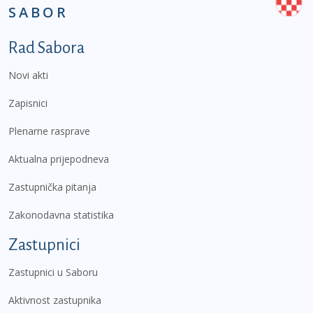
SABOR
Podnožje prvi izbornik
Rad Sabora
Novi akti
Zapisnici
Plenarne rasprave
Aktualna prijepodneva
Zastupnička pitanja
Zakonodavna statistika
Zastupnici
Zastupnici u Saboru
Aktivnost zastupnika