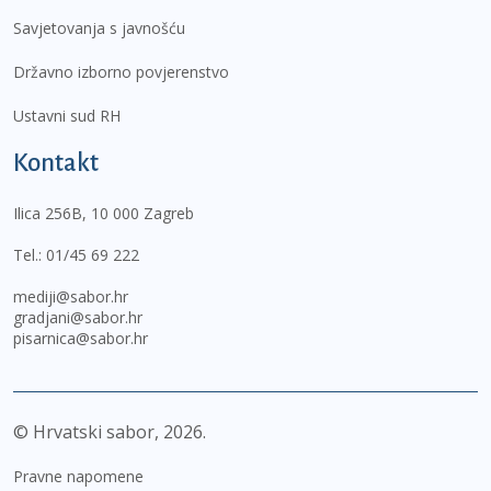
Savjetovanja s javnošću
Državno izborno povjerenstvo
Ustavni sud RH
Kontakt
Ilica 256B, 10 000 Zagreb
Tel.:
01/45 69 222
mediji@sabor.hr
gradjani@sabor.hr
pisarnica@sabor.hr
© Hrvatski sabor,
2026
Pravne napomene