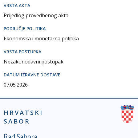
VRSTA AKTA
Prijedlog provedbenog akta
PODRUČJE POLITIKA
Ekonomska i monetarna politika
VRSTA POSTUPKA
Nezakonodavni postupak
DATUM IZRAVNE DOSTAVE
07.05.2026.
HRVATSKI
SABOR
Podnožje prvi izbornik
Rad Sabora