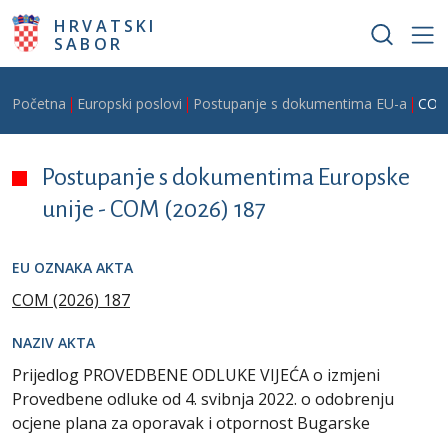
Skoči na glavni sadržaj
HRVATSKI
SABOR
Breadcrumb
Početna
Europski poslovi
Postupanje s dokumentima EU-a
COM
Postupanje s dokumentima Europske
unije -
COM (2026) 187
EU OZNAKA AKTA
COM (2026) 187
NAZIV AKTA
Prijedlog PROVEDBENE ODLUKE VIJEĆA o izmjeni
Provedbene odluke od 4. svibnja 2022. o odobrenju
ocjene plana za oporavak i otpornost Bugarske