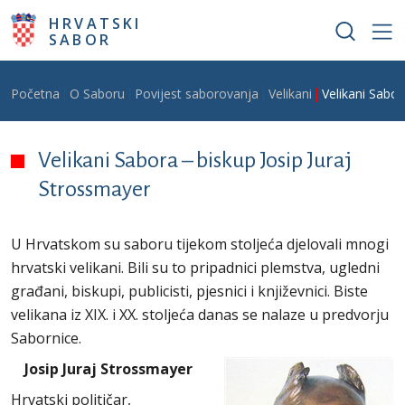
Skoči na glavni sadržaj
HRVATSKI
SABOR
Breadcrumb
Početna
O Saboru
Povijest saborovanja
Velikani
Velikani Sabor
Velikani Sabora – biskup Josip Juraj
Strossmayer
U Hrvatskom su saboru tijekom stoljeća djelovali mnogi
hrvatski velikani. Bili su to pripadnici plemstva, ugledni
građani, biskupi, publicisti, pjesnici i književnici. Biste
velikana iz XIX. i XX. stoljeća danas se nalaze u predvorju
Sabornice.
Josip Juraj Strossmayer
Hrvatski političar,