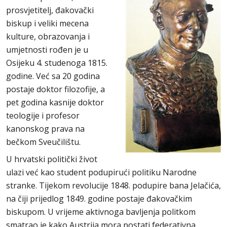
prosvjetitelj, đakovački
biskup i veliki mecena
kulture, obrazovanja i
umjetnosti rođen je u
Osijeku 4. studenoga 1815.
godine. Već sa 20 godina
postaje doktor filozofije, a
pet godina kasnije doktor
teologije i profesor
kanonskog prava na
bečkom Sveučilištu.
U hrvatski politički život
ulazi već kao student podupirući politiku Narodne
stranke. Tijekom revolucije 1848. podupire bana Jelačića,
na čiji prijedlog 1849. godine postaje đakovačkim
biskupom. U vrijeme aktivnoga bavljenja politkom
smatrao je kako Austrija mora postati federativna