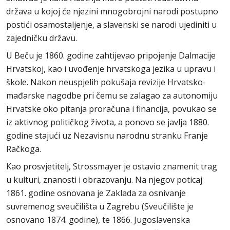
država u kojoj će njezini mnogobrojni narodi postupno
postići osamostaljenje, a slavenski se narodi ujediniti u
zajedničku državu.
U Beču je 1860. godine zahtijevao pripojenje Dalmacije
Hrvatskoj, kao i uvođenje hrvatskoga jezika u upravu i
škole. Nakon neuspjelih pokušaja revizije Hrvatsko-
mađarske nagodbe pri čemu se zalagao za autonomiju
Hrvatske oko pitanja proračuna i financija, povukao se
iz aktivnog političkog života, a ponovo se javlja 1880.
godine stajući uz Nezavisnu narodnu stranku Franje
Račkoga.
Kao prosvjetitelj, Strossmayer je ostavio znamenit trag
u kulturi, znanosti i obrazovanju. Na njegov poticaj
1861. godine osnovana je Zaklada za osnivanje
suvremenog sveučilišta u Zagrebu (Sveučilište je
osnovano 1874. godine), te 1866. Jugoslavenska