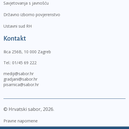
Savjetovanja s javnošću
Državno izborno povjerenstvo
Ustavni sud RH
Kontakt
Ilica 256B, 10 000 Zagreb
Tel.:
01/45 69 222
mediji@sabor.hr
gradjani@sabor.hr
pisarnica@sabor.hr
© Hrvatski sabor,
2026
Pravne napomene