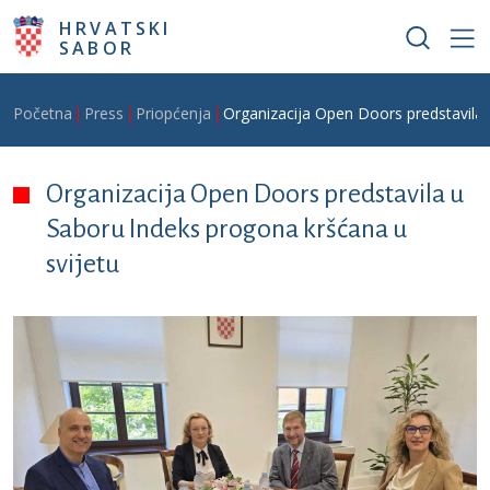
Skoči na glavni sadržaj
HRVATSKI
SABOR
Breadcrumb
Početna
Press
Priopćenja
Organizacija Open Doors predstavila 
Organizacija Open Doors predstavila u
Saboru Indeks progona kršćana u
svijetu