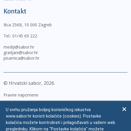
Kontakt
Ilica 256B, 10 000 Zagreb
Tel.:
01/45 69 222
mediji@sabor.hr
gradjani@sabor.hr
pisarnica@sabor.hr
© Hrvatski sabor,
2026
Pravne napomene
Izjava o pristupačnosti
U svrhu pružanja boljeg korisničkog iskustva
Zaštita osobnih podataka
www.sabor.hr koristi kolačiće (cookies). Postavke
kolačića možete kontrolirati i prilagođavati u vašem web
Impressum
pregledniku. Klikom na "Postavke kolačića" možete