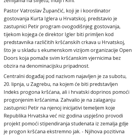
zemljama na svijetu, Indiji i Kini.
Pastor Vatroslav Župančić, koji je i koordinator
gostovanja Kurta Iglera u Hrvatskoj, predstavio je
zastupnici Petir program ovogodišnjeg gostovanja,
tijekom kojega će direktor Igler biti primljen kod
predstavnika različitih kršćanskih crkava u Hrvatskoj,
što je u skladu s ekumenskom vizijom organizacije Open
Doors koja pomaže svim kršćanskim vjernicima bez
obzira na denominacijsku pripadnost.
Centralni događaj pod nazivom najavljen je za subotu,
20. lipnja, u Zagrebu, na kojem će biti predstavljen
Indeks progona kršćana, ali i hrvatski doprinos pomoći
progonjenim kršćanima. Zahvalio je na zalaganju
zastupnici Petir na njenoj inicijativi temeljem koje
Republika Hrvatska već niz godina uspješno provodi
projekt pomoći stipendiranja studenata iz zemalja gdje
je progon kršćana ekstremno jak. - Njihova pozitivna