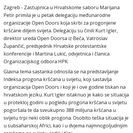
Zagreb - Zastupnica u Hrvatskome saboru Marijana
Petir primila je u petak delegaciju međunarodne
organizacije Open Doors koja skrbi za progonjene
kršćane diljem svijeta. Delegaciju su činili Kurt Igler,
direktor ureda Open Doorsa iz Beča, Vatroslav
Župančić, predsjednik Hrvatske protestantske
konferencije i Martina Lukić, odvjetnica i članica
Organizacijskog odbora HPK.
Glavna tema sastanka odnosila se na predstavljanje
Indeksa progona kršćana u svijetu, koji sastavlja
organizacija Open Doors i koji je i ove godine tiskan na
hrvatskom jeziku. Kurt Igler istaknuo je kako se situacija
u protekloj godini u pogledu progona kršćana u svijetu
pogoršala te da sveukupno 388 milijuna kršćana u
svijetu trpi neki oblik progona. Osobito teška situacija je
u subsaharskoj Africi, kao i u dvjema najmnogoljudnijim