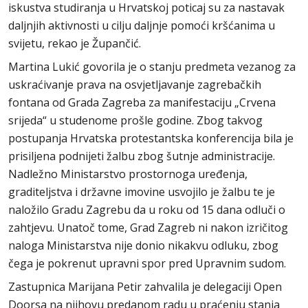
iskustva studiranja u Hrvatskoj poticaj su za nastavak
daljnjih aktivnosti u cilju daljnje pomoći kršćanima u
svijetu, rekao je Župančić.
Martina Lukić govorila je o stanju predmeta vezanog za
uskraćivanje prava na osvjetljavanje zagrebačkih
fontana od Grada Zagreba za manifestaciju „Crvena
srijeda“ u studenome prošle godine. Zbog takvog
postupanja Hrvatska protestantska konferencija bila je
prisiljena podnijeti žalbu zbog šutnje administracije.
Nadležno Ministarstvo prostornoga uređenja,
graditeljstva i državne imovine usvojilo je žalbu te je
naložilo Gradu Zagrebu da u roku od 15 dana odluči o
zahtjevu. Unatoč tome, Grad Zagreb ni nakon izričitog
naloga Ministarstva nije donio nikakvu odluku, zbog
čega je pokrenut upravni spor pred Upravnim sudom.
Zastupnica Marijana Petir zahvalila je delegaciji Open
Doorsa na njihovu predanom radu u praćenju stanja