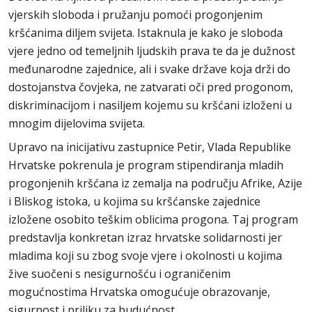
vjerskih sloboda i pružanju pomoći progonjenim
kršćanima diljem svijeta. Istaknula je kako je sloboda
vjere jedno od temeljnih ljudskih prava te da je dužnost
međunarodne zajednice, ali i svake države koja drži do
dostojanstva čovjeka, ne zatvarati oči pred progonom,
diskriminacijom i nasiljem kojemu su kršćani izloženi u
mnogim dijelovima svijeta.
Upravo na inicijativu zastupnice Petir, Vlada Republike
Hrvatske pokrenula je program stipendiranja mladih
progonjenih kršćana iz zemalja na području Afrike, Azije
i Bliskog istoka, u kojima su kršćanske zajednice
izložene osobito teškim oblicima progona. Taj program
predstavlja konkretan izraz hrvatske solidarnosti jer
mladima koji su zbog svoje vjere i okolnosti u kojima
žive suočeni s nesigurnošću i ograničenim
mogućnostima Hrvatska omogućuje obrazovanje,
sigurnost i priliku za budućnost.