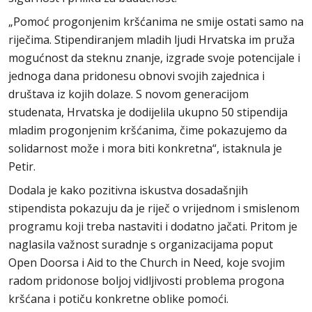
„Pomoć progonjenim kršćanima ne smije ostati samo na
riječima. Stipendiranjem mladih ljudi Hrvatska im pruža
mogućnost da steknu znanje, izgrade svoje potencijale i
jednoga dana pridonesu obnovi svojih zajednica i
društava iz kojih dolaze. S novom generacijom
studenata, Hrvatska je dodijelila ukupno 50 stipendija
mladim progonjenim kršćanima, čime pokazujemo da
solidarnost može i mora biti konkretna“, istaknula je
Petir.
Dodala je kako pozitivna iskustva dosadašnjih
stipendista pokazuju da je riječ o vrijednom i smislenom
programu koji treba nastaviti i dodatno jačati. Pritom je
naglasila važnost suradnje s organizacijama poput
Open Doorsa i Aid to the Church in Need, koje svojim
radom pridonose boljoj vidljivosti problema progona
kršćana i potiču konkretne oblike pomoći.