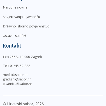
Narodne novine
Savjetovanja s javnošću
Državno izborno povjerenstvo
Ustavni sud RH
Kontakt
Ilica 256B, 10 000 Zagreb
Tel.:
01/45 69 222
mediji@sabor.hr
gradjani@sabor.hr
pisarnica@sabor.hr
© Hrvatski sabor,
2026