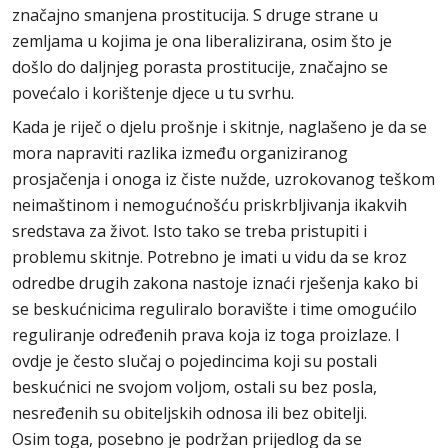
značajno smanjena prostitucija. S druge strane u
zemljama u kojima je ona liberalizirana, osim što je
došlo do daljnjeg porasta prostitucije, značajno se
povećalo i korištenje djece u tu svrhu.
Kada je riječ o djelu prošnje i skitnje, naglašeno je da se
mora napraviti razlika između organiziranog
prosjačenja i onoga iz čiste nužde, uzrokovanog teškom
neimaštinom i nemogućnošću priskrbljivanja ikakvih
sredstava za život. Isto tako se treba pristupiti i
problemu skitnje. Potrebno je imati u vidu da se kroz
odredbe drugih zakona nastoje iznaći rješenja kako bi
se beskućnicima reguliralo boravište i time omogućilo
reguliranje određenih prava koja iz toga proizlaze. I
ovdje je često slučaj o pojedincima koji su postali
beskućnici ne svojom voljom, ostali su bez posla,
nesređenih su obiteljskih odnosa ili bez obitelji.
Osim toga, posebno je podržan prijedlog da se