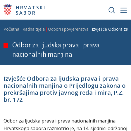
Skoči na glavni sadržaj
HRVATSKI
SABOR
Breadcrumb
Početna
Radna tijela
Odbori i povjerenstva
Izvješće Odbora za l
Odbor za ljudska prava i prava
nacionalnih manjina
Izvješće Odbora za ljudska prava i prava
nacionalnih manjina o Prijedlogu zakona o
prekršajima protiv javnog reda i mira, P.Z.
br. 172
Odbor za ljudska prava i prava nacionalnih manjina
Hrvatskoga sabora razmotrio je, na 14. sjednici održanoj