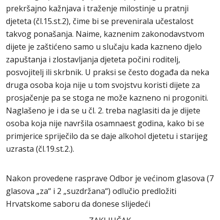
prekršajno kažnjava i traženje milostinje u pratnji
djeteta (čl.15.st.2), čime bi se prevenirala učestalost
takvog ponašanja. Naime, kaznenim zakonodavstvom
dijete je zaštićeno samo u slučaju kada kazneno djelo
zapuštanja i zlostavljanja djeteta počini roditelj,
posvojitelj ili skrbnik. U praksi se često događa da neka
druga osoba koja nije u tom svojstvu koristi dijete za
prosjačenje pa se stoga ne može kazneno ni progoniti.
Naglašeno je i da se u čl. 2. treba naglasiti da je dijete
osoba koja nije navršila osamnaest godina, kako bi se
primjerice spriječilo da se daje alkohol djetetu i starijeg
uzrasta (čl.19.st.2.).
Nakon provedene rasprave Odbor je većinom glasova (7
glasova „za“ i 2 „suzdržana“) odlučio predložiti
Hrvatskome saboru da donese slijedeći