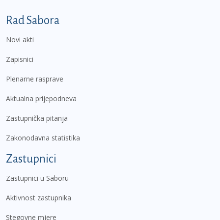
Podnožje prvi izbornik
Rad Sabora
Novi akti
Zapisnici
Plenarne rasprave
Aktualna prijepodneva
Zastupnička pitanja
Zakonodavna statistika
Zastupnici
Zastupnici u Saboru
Aktivnost zastupnika
Stegovne mjere