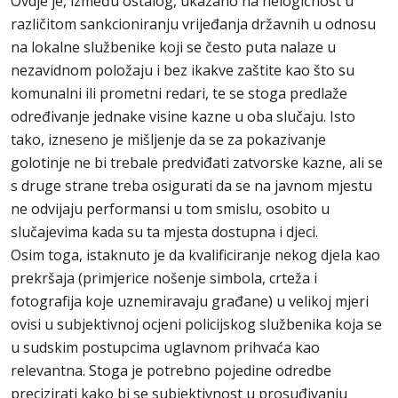
Ovdje je, između ostalog, ukazano na nelogičnost u
različitom sankcioniranju vrijeđanja državnih u odnosu
na lokalne službenike koji se često puta nalaze u
nezavidnom položaju i bez ikakve zaštite kao što su
komunalni ili prometni redari, te se stoga predlaže
određivanje jednake visine kazne u oba slučaju. Isto
tako, izneseno je mišljenje da se za pokazivanje
golotinje ne bi trebale predviđati zatvorske kazne, ali se
s druge strane treba osigurati da se na javnom mjestu
ne odvijaju performansi u tom smislu, osobito u
slučajevima kada su ta mjesta dostupna i djeci.
Osim toga, istaknuto je da kvalificiranje nekog djela kao
prekršaja (primjerice nošenje simbola, crteža i
fotografija koje uznemiravaju građane) u velikoj mjeri
ovisi u subjektivnoj ocjeni policijskog službenika koja se
u sudskim postupcima uglavnom prihvaća kao
relevantna. Stoga je potrebno pojedine odredbe
precizirati kako bi se subjektivnost u prosuđivanju