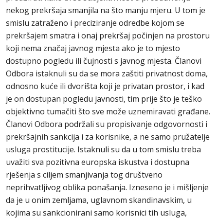
nekog prekršaja smanjila na što manju mjeru. U tom je
smislu zatraženo i preciziranje odredbe kojom se
prekršajem smatra i onaj prekršaj počinjen na prostoru
koji nema značaj javnog mjesta ako je to mjesto
dostupno pogledu ili čujnosti s javnog mjesta. Članovi
Odbora istaknuli su da se mora zaštiti privatnost doma,
odnosno kuće ili dvorišta koji je privatan prostor, i kad
je on dostupan pogledu javnosti, tim prije što je teško
objektivno tumačiti što sve može uznemiravati građane.
Članovi Odbora podržali su propisivanje odgovornosti i
prekršajnih sankcija i za korisnike, a ne samo pružatelje
usluga prostitucije. Istaknuli su da u tom smislu treba
uvažiti sva pozitivna europska iskustva i dostupna
rješenja s ciljem smanjivanja tog društveno
neprihvatljivog oblika ponašanja. Izneseno je i mišljenje
da je u onim zemljama, uglavnom skandinavskim, u
kojima su sankcionirani samo korisnici tih usluga,