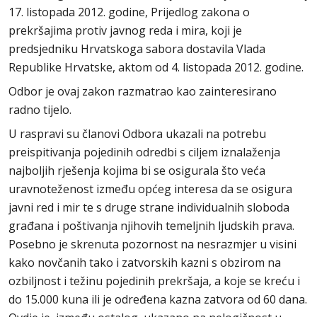
17. listopada 2012. godine, Prijedlog zakona o
prekršajima protiv javnog reda i mira, koji je
predsjedniku Hrvatskoga sabora dostavila Vlada
Republike Hrvatske, aktom od 4. listopada 2012. godine.
Odbor je ovaj zakon razmatrao kao zainteresirano
radno tijelo.
U raspravi su članovi Odbora ukazali na potrebu
preispitivanja pojedinih odredbi s ciljem iznalaženja
najboljih rješenja kojima bi se osigurala što veća
uravnoteženost između općeg interesa da se osigura
javni red i mir te s druge strane individualnih sloboda
građana i poštivanja njihovih temeljnih ljudskih prava.
Posebno je skrenuta pozornost na nesrazmjer u visini
kako novčanih tako i zatvorskih kazni s obzirom na
ozbiljnost i težinu pojedinih prekršaja, a koje se kreću i
do 15.000 kuna ili je određena kazna zatvora od 60 dana.