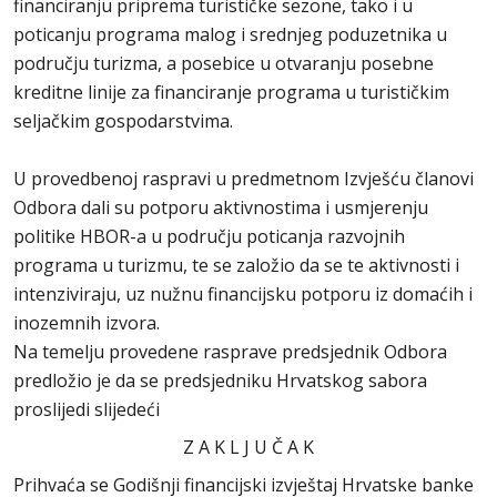
financiranju priprema turističke sezone, tako i u
poticanju programa malog i srednjeg poduzetnika u
području turizma, a posebice u otvaranju posebne
kreditne linije za financiranje programa u turističkim
seljačkim gospodarstvima.
U provedbenoj raspravi u predmetnom Izvješću članovi
Odbora dali su potporu aktivnostima i usmjerenju
politike HBOR-a u području poticanja razvojnih
programa u turizmu, te se založio da se te aktivnosti i
intenziviraju, uz nužnu financijsku potporu iz domaćih i
inozemnih izvora.
Na temelju provedene rasprave predsjednik Odbora
predložio je da se predsjedniku Hrvatskog sabora
proslijedi slijedeći
Z A K L J U Č A K
Prihvaća se Godišnji financijski izvještaj Hrvatske banke