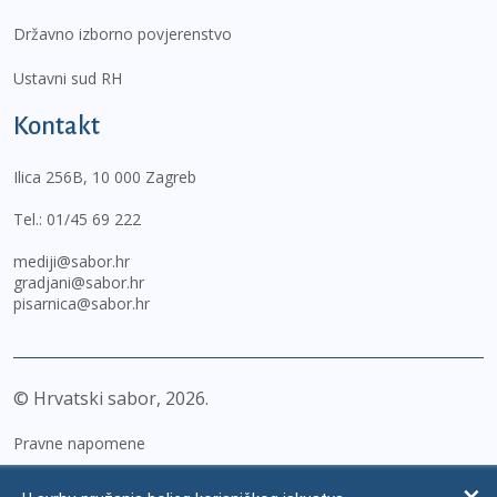
Državno izborno povjerenstvo
Ustavni sud RH
Kontakt
Ilica 256B, 10 000 Zagreb
Tel.:
01/45 69 222
mediji@sabor.hr
gradjani@sabor.hr
pisarnica@sabor.hr
© Hrvatski sabor,
2026
Pravne napomene
Izjava o pristupačnosti