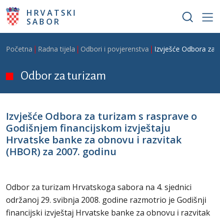
Skoči na glavni sadržaj
HRVATSKI
SABOR
Breadcrumb
Početna
Radna tijela
Odbori i povjerenstva
Izvješće Odbora za t
Odbor za turizam
Izvješće Odbora za turizam s rasprave o
Godišnjem financijskom izvještaju
Hrvatske banke za obnovu i razvitak
(HBOR) za 2007. godinu
Odbor za turizam Hrvatskoga sabora na 4. sjednici
održanoj 29. svibnja 2008. godine razmotrio je Godišnji
financijski izvještaj Hrvatske banke za obnovu i razvitak