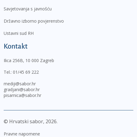
Savjetovanja s javnošću
Državno izborno povjerenstvo
Ustavni sud RH
Kontakt
Ilica 256B, 10 000 Zagreb
Tel.:
01/45 69 222
mediji@sabor.hr
gradjani@sabor.hr
pisarnica@sabor.hr
© Hrvatski sabor,
2026
Pravne napomene