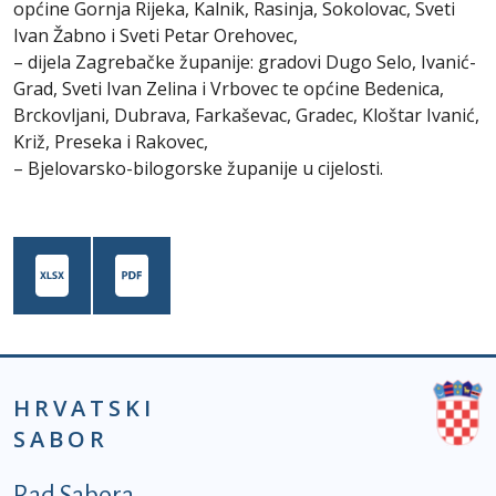
općine Gornja Rijeka, Kalnik, Rasinja, Sokolovac, Sveti
Ivan Žabno i Sveti Petar Orehovec,
– dijela Zagrebačke županije: gradovi Dugo Selo, Ivanić-
Grad, Sveti Ivan Zelina i Vrbovec te općine Bedenica,
Brckovljani, Dubrava, Farkaševac, Gradec, Kloštar Ivanić,
Križ, Preseka i Rakovec,
– Bjelovarsko-bilogorske županije u cijelosti.
HRVATSKI
SABOR
Podnožje prvi izbornik
Rad Sabora