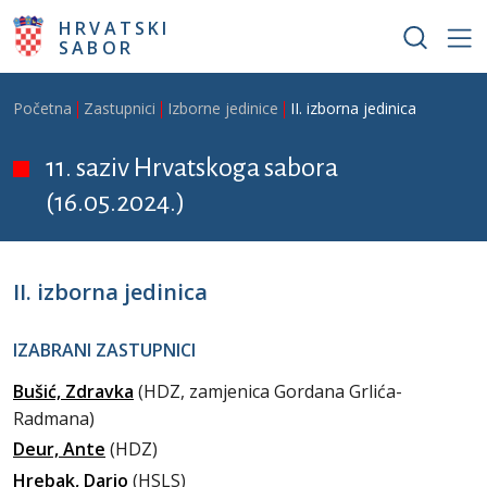
Skoči na glavni sadržaj
HRVATSKI
SABOR
Breadcrumb
Početna
Zastupnici
Izborne jedinice
II. izborna jedinica
11. saziv Hrvatskoga sabora
(16.05.2024.)
II. izborna jedinica
IZABRANI ZASTUPNICI
Bušić, Zdravka
(HDZ, zamjenica Gordana Grlića-
Radmana)
Deur, Ante
(HDZ)
Hrebak, Dario
(HSLS)