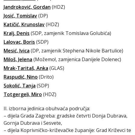
Jandroković, Gordan
(HDZ)
Josić, Tomislav
(DP)
Katičić, Krunoslav
(HDZ)
Kralj, Denis
(SDP, zamjenik Tomislava Golubića)
Lalovac, Boris
(SDP)
Mesić, Ivica
(DP, zamjenik Stephena Nikole Bartulice)
Miloš, Jelena
(Možemo!, zamjenica Danijele Dolenec)
Mrak-Taritaš, Anka
(GLAS)
Raspudić, Nino
(Drito)
Sokolić, Tanja
(SDP)
Totgergeli, Miro
(HDZ)
II. izborna jedinica obuhvaća područja:
– dijela Grada Zagreba: gradske četvrti Donja Dubrava,
Gornja Dubrava i Sesvete,
– dijela Koprivničko-križevačke županije: Grad Križevci te