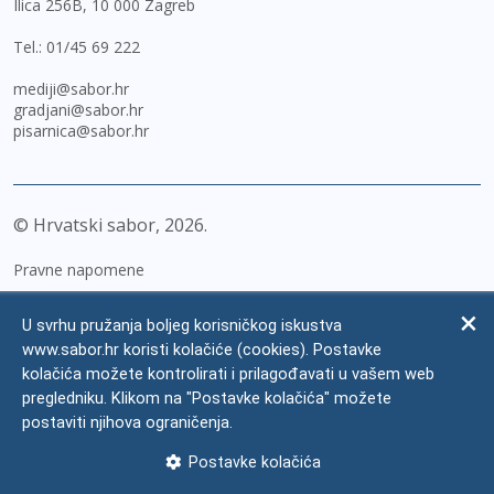
Ilica 256B, 10 000 Zagreb
Tel.:
01/45 69 222
mediji@sabor.hr
gradjani@sabor.hr
pisarnica@sabor.hr
© Hrvatski sabor,
2026
Pravne napomene
Izjava o pristupačnosti
U svrhu pružanja boljeg korisničkog iskustva
Zaštita osobnih podataka
www.sabor.hr koristi kolačiće (cookies). Postavke
kolačića možete kontrolirati i prilagođavati u vašem web
Impressum
pregledniku. Klikom na "Postavke kolačića" možete
Česta pitanja
postaviti njihova ograničenja.
Kontakti
Postavke kolačića