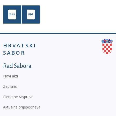
HRVATSKI
SABOR
Podnožje prvi izbornik
Rad Sabora
Novi akti
Zapisnici
Plenarne rasprave
Aktualna prijepodneva