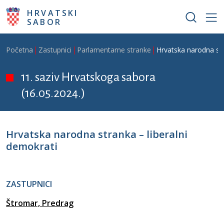
Skoči na glavni sadržaj
HRVATSKI
SABOR
Breadcrumb
Početna
Zastupnici
Parlamentarne stranke
Hrvatska narodna str
11. saziv Hrvatskoga sabora
(16.05.2024.)
Hrvatska narodna stranka – liberalni
demokrati
ZASTUPNICI
Štromar, Predrag