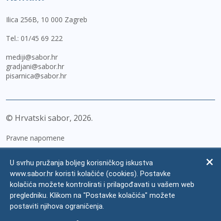
Ilica 256B, 10 000 Zagreb
Tel.:
01/45 69 222
mediji@sabor.hr
gradjani@sabor.hr
pisarnica@sabor.hr
© Hrvatski sabor,
2026
Pravne napomene
Izjava o pristupačnosti
U svrhu pružanja boljeg korisničkog iskustva
Zaštita osobnih podataka
www.sabor.hr koristi kolačiće (cookies). Postavke
kolačića možete kontrolirati i prilagođavati u vašem web
Impressum
pregledniku. Klikom na "Postavke kolačića" možete
Česta pitanja
postaviti njihova ograničenja.