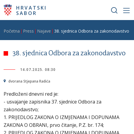
Skoči na glavni sadržaj
HRVATSKI
SABOR
Breadcrumb
Početna
Press
Najave
38. sjednica Odbora za zakonodavstvo
38. sjednica Odbora za zakonodavstvo
14.07.2025. 08:30
dvorana Stjepana Radića
Predloženi dnevni red je:
- usvajanje zapisnika 37. sjednice Odbora za
zakonodavstvo;
1. PRIJEDLOG ZAKONA O IZMJENAMA I DOPUNAMA
ZAKONA O OBRANI, prvo čitanje, P.Z. br. 174;
2. PRIJEDLOG ZAKONA O IZMJENAMA I DOPUNAMA