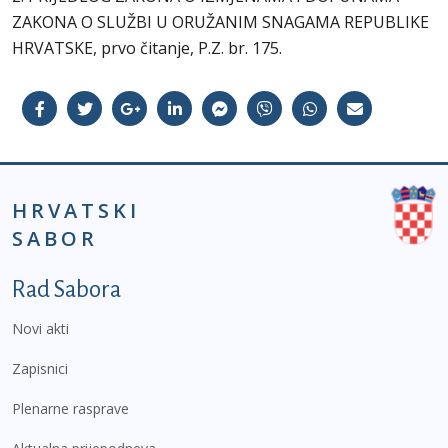
ZAKONA O SLUŽBI U ORUŽANIM SNAGAMA REPUBLIKE
HRVATSKE, prvo čitanje, P.Z. br. 175.
HRVATSKI
SABOR
Podnožje prvi izbornik
Rad Sabora
Novi akti
Zapisnici
Plenarne rasprave