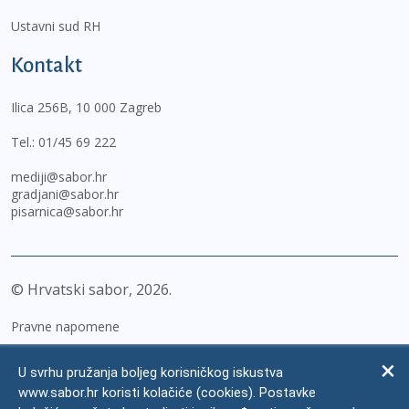
Ustavni sud RH
Kontakt
Ilica 256B, 10 000 Zagreb
Tel.:
01/45 69 222
mediji@sabor.hr
gradjani@sabor.hr
pisarnica@sabor.hr
© Hrvatski sabor,
2026
Pravne napomene
Izjava o pristupačnosti
U svrhu pružanja boljeg korisničkog iskustva
Zaštita osobnih podataka
www.sabor.hr koristi kolačiće (cookies). Postavke