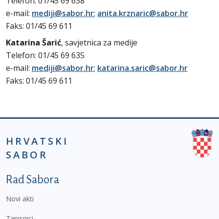
Telefon: 01/45 69 638
e-mail:
mediji@sabor.hr
;
anita.krznaric@sabor.hr
Faks: 01/45 69 611
Katarina Šarić
, savjetnica za medije
Telefon: 01/45 69 635
e-mail:
mediji@sabor.hr
;
katarina.saric@sabor.hr
Faks: 01/45 69 611
HRVATSKI
SABOR
Podnožje prvi izbornik
Rad Sabora
Novi akti
Zapisnici