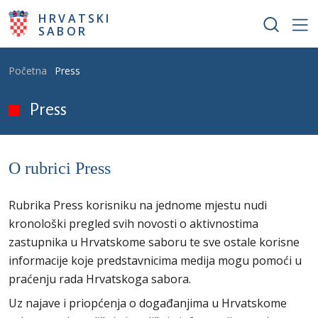
Skoči na glavni sadržaj
HRVATSKI
SABOR
Breadcrumb
Početna
Press
Press
O rubrici Press
Rubrika Press korisniku na jednome mjestu nudi
kronološki pregled svih novosti o aktivnostima
zastupnika u Hrvatskome saboru te sve ostale korisne
informacije koje predstavnicima medija mogu pomoći u
praćenju rada Hrvatskoga sabora.
Uz najave i priopćenja o događanjima u Hrvatskome