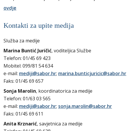
ovdje
Kontakti za upite medija
Služba za medije
Marina Buntić Juričić
, voditeljica Službe
Telefon: 01/45 69 423
Mobitel: 099/81 54 634
e-mail:
mediji@sabor.hr
;
marina.bunticjuricic@sabor.hr
Faks: 01/45 69 657
Sonja Marolin
, koordinatorica za medije
Telefon: 01/63 03 565
e-mail:
mediji@sabor.hr
;
sonja.marolin@sabor.hr
Faks: 01/45 69 611
Anita Krznarić
, savjetnica za medije