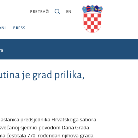
PRETRAŽI
EN
ANI
PRESS
va
ina je grad prilika,
izaslanica predsjednika Hrvatskoga sabora
 svečanoj sjednici povodom Dana Grada
a čestitala 770. rođendan njihova grada.