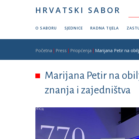
Skoči na glavni sadržaj
HRVATSKI SABOR
O SABORU
SJEDNICE
RADNA TIJELA
ZASTU
Breadcrumb
Početna
Press
Priopćenja
Marijana Petir na obil
Marijana Petir na obi
znanja i zajedništva