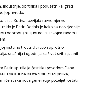
a, industrije, obrtnika i poduzetnika, grad
poljoprivredu.
ako bi se Kutina razvijala ravnomjerno,
 rekla je Petir. Dodala je kako su najvrjednije
edni i dobrodušni, ljudi koji su svojim radom i
cem.
da joj ništa ne treba. Upravo suprotno –
lja, snažnija i ugodnija za život svih njezinih
a Petir uputila je čestitku povodom Dana
lju da Kutina nastavi biti grad prilika,
em će svaka nova generacija poželjeti ostati.