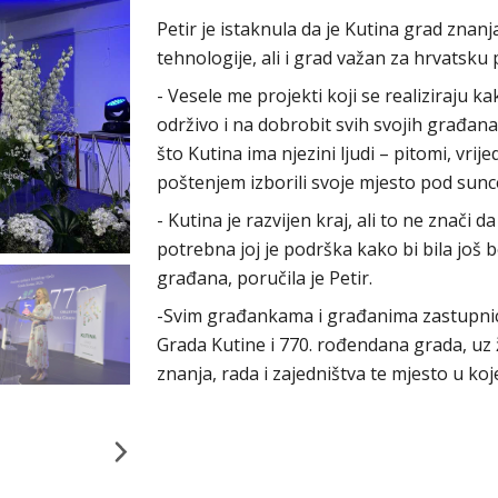
Petir je istaknula da je Kutina grad znanj
tehnologije, ali i grad važan za hrvatsku 
- Vesele me projekti koji se realiziraju k
održivo i na dobrobit svih svojih građana,
što Kutina ima njezini ljudi – pitomi, vrij
poštenjem izborili svoje mjesto pod sun
- Kutina je razvijen kraj, ali to ne znači 
potrebna joj je podrška kako bi bila još bo
građana, poručila je Petir.
-Svim građankama i građanima zastupnic
Grada Kutine i 770. rođendana grada, uz že
znanja, rada i zajedništva te mjesto u koj