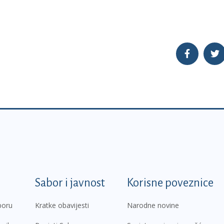
k
Sabor i javnost
Korisne poveznice
boru
Kratke obavijesti
Narodne novine