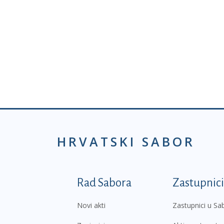
HRVATSKI SABOR
Podnožje prvi izborni
Rad Sabora
Zastupnici
Novi akti
Zastupnici u Sa