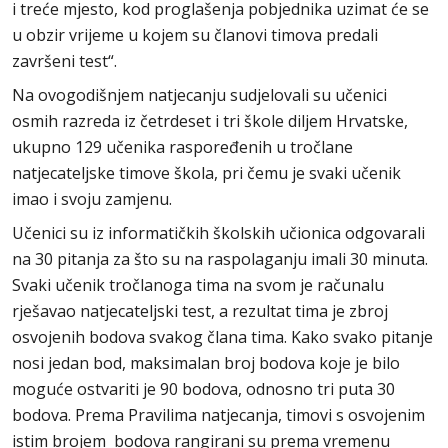
i treće mjesto, kod proglašenja pobjednika uzimat će se
u obzir vrijeme u kojem su članovi timova predali
završeni test“.
Na ovogodišnjem natjecanju sudjelovali su učenici
osmih razreda iz četrdeset i tri škole diljem Hrvatske,
ukupno 129 učenika raspoređenih u tročlane
natjecateljske timove škola, pri čemu je svaki učenik
imao i svoju zamjenu.
Učenici su iz informatičkih školskih učionica odgovarali
na 30 pitanja za što su na raspolaganju imali 30 minuta.
Svaki učenik tročlanoga tima na svom je računalu
rješavao natjecateljski test, a rezultat tima je zbroj
osvojenih bodova svakog člana tima. Kako svako pitanje
nosi jedan bod, maksimalan broj bodova koje je bilo
moguće ostvariti je 90 bodova, odnosno tri puta 30
bodova. Prema Pravilima natjecanja, timovi s osvojenim
istim brojem bodova rangirani su prema vremenu