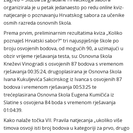
organizirala je u petak jedanaesto po redu
online
kviz-
natjecanje o poznavanju Hrvatskog sabora za učenike
osmih razreda osnovnih škola.
Prema prvim, preliminarnim rezultatima kviza „Koliko
poznaješ Hrvatski sabor?“ tri najuspješnije škole po
broju osvojenih bodova, od mogućih 90, a uzimajući u
obzir vrijeme rješavanja testa, su: Osnovna škola
Kneževi Vinogradi s osvojenih 87 bodova s vremenom
rješavanja 00:35:24, drugoplasirana je Osnovna škola
Ivana Kukuljevića Sakcinskog iz Ivanca s osvojenih 87
bodova i vremenom rješavanja 00:53:25 te
trećeplasirana Osnovna škola Eugena Kumičića iz
Slatine s osvojena 84 boda s vremenom rješavanja
01:04:39.
Kako nalaže točka VII. Pravila natjecanja „ukoliko više
timova osvoji isti broj bodova u kategoriji za prvo, drugo