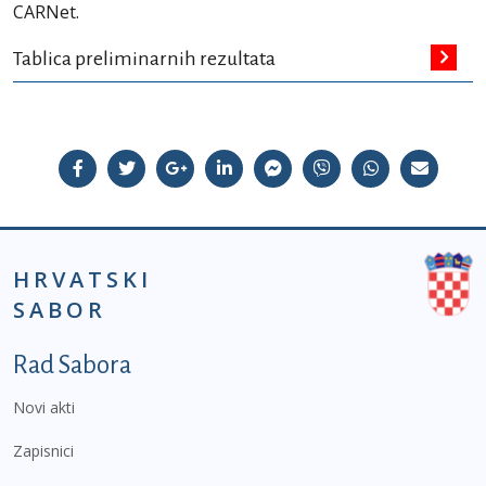
CARNet.
Tablica preliminarnih rezultata
HRVATSKI
SABOR
Podnožje prvi izbornik
Rad Sabora
Novi akti
Zapisnici