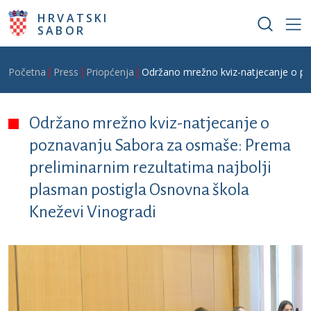
Skoči na glavni sadržaj
HRVATSKI
SABOR
Breadcrumb
Početna
Press
Priopćenja
Održano mrežno kviz-natjecanje o po
Održano mrežno kviz-natjecanje o
poznavanju Sabora za osmaše: Prema
preliminarnim rezultatima najbolji
plasman postigla Osnovna škola
Kneževi Vinogradi