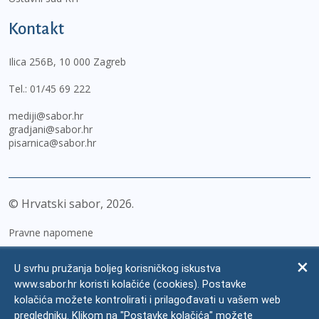
Kontakt
Ilica 256B, 10 000 Zagreb
Tel.:
01/45 69 222
mediji@sabor.hr
gradjani@sabor.hr
pisarnica@sabor.hr
© Hrvatski sabor,
2026
Pravne napomene
Izjava o pristupačnosti
U svrhu pružanja boljeg korisničkog iskustva
Zaštita osobnih podataka
www.sabor.hr koristi kolačiće (cookies). Postavke
kolačića možete kontrolirati i prilagođavati u vašem web
Impressum
pregledniku. Klikom na "Postavke kolačića" možete