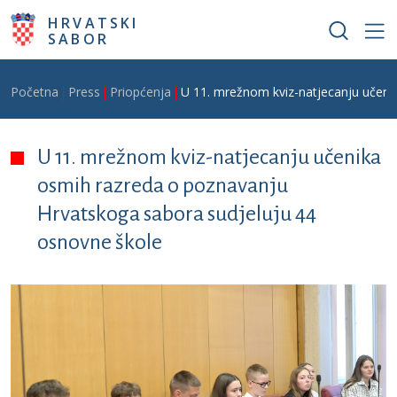
Skoči na glavni sadržaj
HRVATSKI
SABOR
Breadcrumb
Početna
Press
Priopćenja
U 11. mrežnom kviz-natjecanju učeni
U 11. mrežnom kviz-natjecanju učenika
osmih razreda o poznavanju
Hrvatskoga sabora sudjeluju 44
osnovne škole