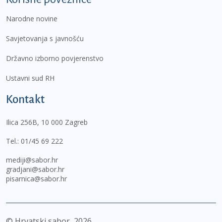
Narodne novine
Savjetovanja s javnošću
Državno izborno povjerenstvo
Ustavni sud RH
Kontakt
Ilica 256B, 10 000 Zagreb
Tel.:
01/45 69 222
mediji@sabor.hr
gradjani@sabor.hr
pisarnica@sabor.hr
© Hrvatski sabor,
2026