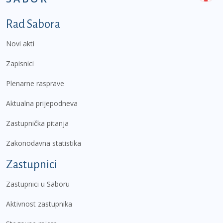
Podnožje prvi izbornik
Rad Sabora
Novi akti
Zapisnici
Plenarne rasprave
Aktualna prijepodneva
Zastupnička pitanja
Zakonodavna statistika
Zastupnici
Zastupnici u Saboru
Aktivnost zastupnika