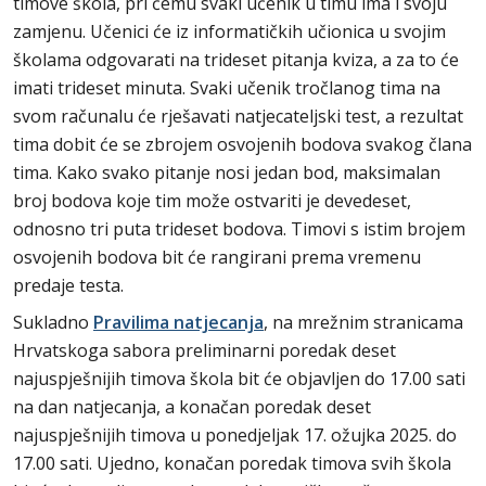
timove škola, pri čemu svaki učenik u timu ima i svoju
zamjenu. Učenici će iz informatičkih učionica u svojim
školama odgovarati na trideset pitanja kviza, a za to će
imati trideset minuta. Svaki učenik tročlanog tima na
svom računalu će rješavati natjecateljski test, a rezultat
tima dobit će se zbrojem osvojenih bodova svakog člana
tima. Kako svako pitanje nosi jedan bod, maksimalan
broj bodova koje tim može ostvariti je devedeset,
odnosno tri puta trideset bodova. Timovi s istim brojem
osvojenih bodova bit će rangirani prema vremenu
predaje testa.
Sukladno
Pravilima natjecanja
, na mrežnim stranicama
Hrvatskoga sabora preliminarni poredak deset
najuspješnijih timova škola bit će objavljen do 17.00 sati
na dan natjecanja, a konačan poredak deset
najuspješnijih timova u ponedjeljak 17. ožujka 2025. do
17.00 sati. Ujedno, konačan poredak timova svih škola