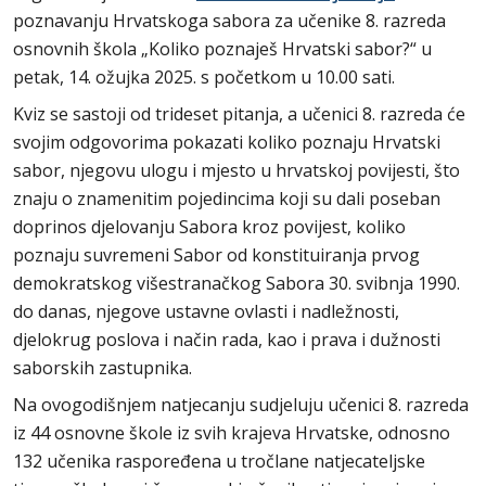
poznavanju Hrvatskoga sabora za učenike 8. razreda
osnovnih škola „Koliko poznaješ Hrvatski sabor?“ u
petak, 14. ožujka 2025. s početkom u 10.00 sati.
Kviz se sastoji od trideset pitanja, a učenici 8. razreda će
svojim odgovorima pokazati koliko poznaju Hrvatski
sabor, njegovu ulogu i mjesto u hrvatskoj povijesti, što
znaju o znamenitim pojedincima koji su dali poseban
doprinos djelovanju Sabora kroz povijest, koliko
poznaju suvremeni Sabor od konstituiranja prvog
demokratskog višestranačkog Sabora 30. svibnja 1990.
do danas, njegove ustavne ovlasti i nadležnosti,
djelokrug poslova i način rada, kao i prava i dužnosti
saborskih zastupnika.
Na ovogodišnjem natjecanju sudjeluju učenici 8. razreda
iz 44 osnovne škole iz svih krajeva Hrvatske, odnosno
132 učenika raspoređena u tročlane natjecateljske