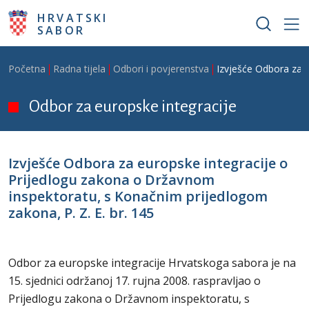
Skoči na glavni sadržaj
HRVATSKI
SABOR
Breadcrumb
Početna
Radna tijela
Odbori i povjerenstva
Izvješće Odbora za e
Odbor za europske integracije
Izvješće Odbora za europske integracije o
Prijedlogu zakona o Državnom
inspektoratu, s Konačnim prijedlogom
zakona, P. Z. E. br. 145
Odbor za europske integracije Hrvatskoga sabora je na
15. sjednici održanoj 17. rujna 2008. raspravljao o
Prijedlogu zakona o Državnom inspektoratu, s