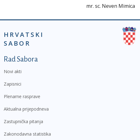
mr. sc. Neven Mimica
HRVATSKI
SABOR
Podnožje prvi izbornik
Rad Sabora
Novi akti
Zapisnici
Plenarne rasprave
Aktualna prijepodneva
Zastupnička pitanja
Zakonodavna statistika