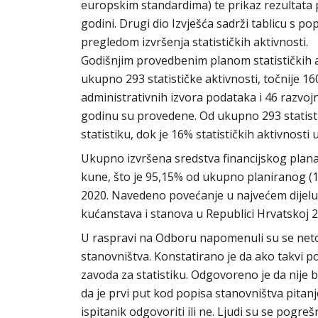
europskim standardima) te prikaz rezultata 
godini. Drugi dio Izvješća sadrži tablicu s po
pregledom izvršenja statističkih aktivnosti.
Godišnjim provedbenim planom statističkih a
ukupno 293 statističke aktivnosti, točnije 
administrativnih izvora podataka i 46 razvojn
godinu su provedene. Od ukupno 293 statisti
statistiku, dok je 16% statističkih aktivnosti 
Ukupno izvršena sredstva financijskog plana 
kune, što je 95,15% od ukupno planiranog (1
2020. Navedeno povećanje u najvećem dijelu
kućanstava i stanova u Republici Hrvatskoj 2
U raspravi na Odboru napomenuli su se neto
stanovništva. Konstatirano je da ako takvi 
zavoda za statistiku. Odgovoreno je da nije 
da je prvi put kod popisa stanovništva pitanj
ispitanik odgovoriti ili ne. Ljudi su se pogrešn