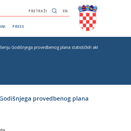
PRETRAŽI
EN
ANI
PRESS
vršenju Godišnjega provedbenog plana statističkih aktivnosti Republik
ju Godišnjega provedbenog plana
ada