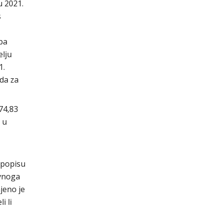
u 2021.
s
ba
elju
1.
da za
74,83
 u
 popisu
avnoga
jeno je
i li