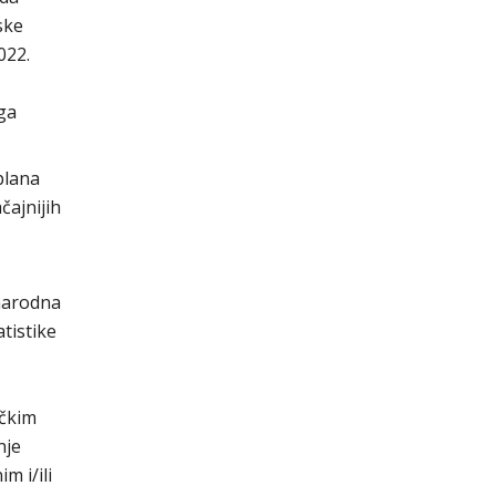
ske
022.
ga
plana
čajnijih
 narodna
tistike
ičkim
nje
m i/ili