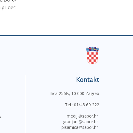
pl. oec.
Kontakt
Ilica 256B, 10 000 Zagreb
Tel.:
01/45 69 222
mediji@sabor.hr
o
gradjani@sabor.hr
pisarnica@sabor.hr