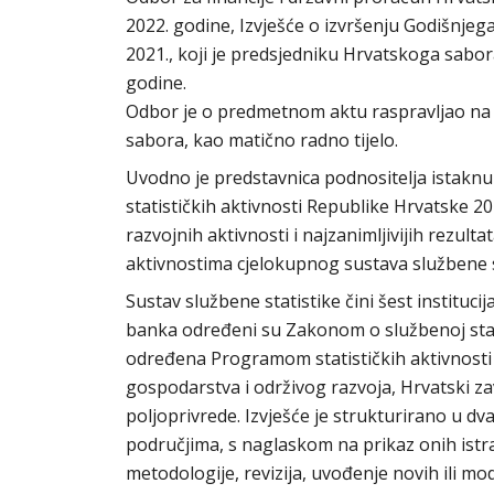
2022. godine, Izvješće o izvršenju Godišnjeg
2021., koji je predsjedniku Hrvatskoga sabo
godine.
Odbor je o predmetnom aktu raspravljao na t
sabora, kao matično radno tijelo.
Uvodno je predstavnica podnositelja istaknu
statističkih aktivnosti Republike Hrvatske 20
razvojnih aktivnosti i najzanimljivijih rezulta
aktivnostima cjelokupnog sustava službene s
Sustav službene statistike čini šest instituci
banka određeni su Zakonom o službenoj statist
određena Programom statističkih aktivnosti 
gospodarstva i održivog razvoja, Hrvatski zav
poljoprivrede. Izvješće je strukturirano u dva 
područjima, s naglaskom na prikaz onih istr
metodologije, revizija, uvođenje novih ili modi