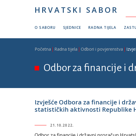
Skoči na glavni sadržaj
HRVATSKI SABOR
O SABORU
SJEDNICE
RADNA TIJELA
ZASTU
Breadcrumb
Početna
Radna tijela
Odbori i povjerenstva
Izvj
Odbor za financije i 
Izvješće Odbora za financije i dr
statističkih aktivnosti Republike 
21.10.2022.
Odbor za financije i državni proračun Hrvatsk