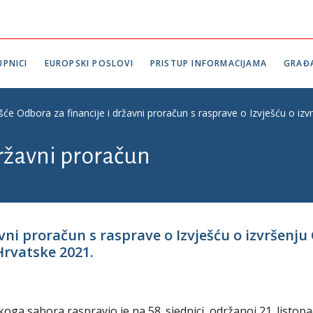
PNICI
EUROPSKI POSLOVI
PRISTUP INFORMACIJAMA
GRAĐ
ešće Odbora za financije i državni proračun s rasprave o Izvješću o iz
državni proračun
žavni proračun s rasprave o Izvješću o izvršen
Hrvatske 2021.
oga sabora raspravio je na 58. sjednici, održanoj 21. listop