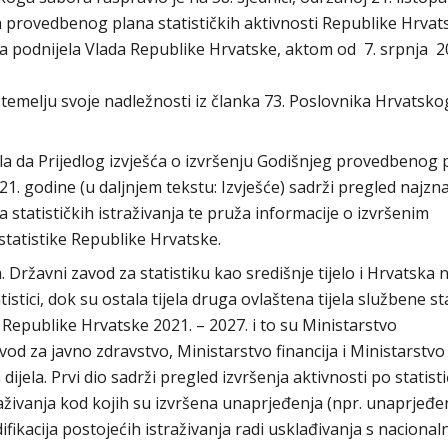
a provedbenog plana statističkih aktivnosti Republike Hrvat
ra podnijela Vlada Republike Hrvatske, aktom od 7. srpnja 2
emelju svoje nadležnosti iz članka 73. Poslovnika Hrvatsko
la da Prijedlog izvješća o izvršenju Godišnjeg provedbenog 
21. godine (u daljnjem tekstu: Izvješće) sadrži pregled najzna
ta statističkih istraživanja te pruža informacije o izvršenim
tatistike Republike Hrvatske.
ja. Državni zavod za statistiku kao središnje tijelo i Hrvatska
ici, dok su ostala tijela druga ovlaštena tijela službene sta
Republike Hrvatske 2021. – 2027. i to su Ministarstvo
od za javno zdravstvo, Ministarstvo financija i Ministarstvo
dijela. Prvi dio sadrži pregled izvršenja aktivnosti po statist
aživanja kod kojih su izvršena unaprjeđenja (npr. unaprjeđe
fikacija postojećih istraživanja radi usklađivanja s nacionalni