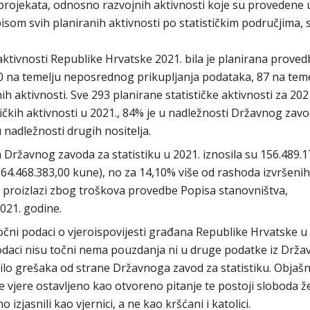
projekata, odnosno razvojnih aktivnosti koje su provedene 
pisom svih planiranih aktivnosti po statističkim područjima, 
ktivnosti Republike Hrvatske 2021. bila je planirana proved
160 na temelju neposrednog prikupljanja podataka, 87 na tem
ih aktivnosti. Sve 293 planirane statističke aktivnosti za 202
čkih aktivnosti u 2021., 84% je u nadležnosti Državnog zavo
u nadležnosti drugih nositelja.
Državnog zavoda za statistiku u 2021. iznosila su 156.489.1
64.468.383,00 kune), no za 14,10% više od rashoda izvršenih
 proizlazi zbog troškova provedbe Popisa stanovništva,
021. godine.
čni podaci o vjeroispovijesti građana Republike Hrvatske u
podaci nisu točni nema pouzdanja ni u druge podatke iz Drž
bilo grešaka od strane Državnoga zavod za statistiku. Objašn
e vjere ostavljeno kao otvoreno pitanje te postoji sloboda žel
o izjasnili kao vjernici, a ne kao kršćani i katolici.