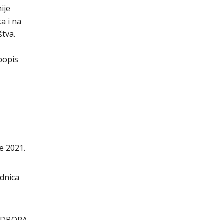
ije
a i na
štva.
popis
ke 2021.
ednica
ODBORA