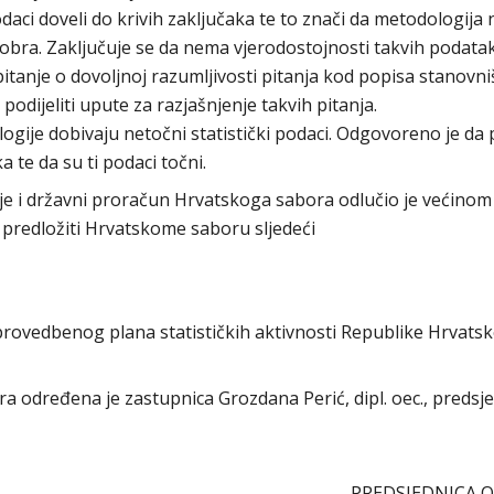
odaci doveli do krivih zaključaka te to znači da metodologija n
dobra. Zaključuje se da nema vjerodostojnosti takvih podatak
tanje o dovoljnoj razumljivosti pitanja kod popisa stanovni
podijeliti upute za razjašnjenje takvih pitanja.
gije dobivaju netočni statistički podaci. Odgovoreno je da 
 te da su ti podaci točni.
e i državni proračun Hrvatskoga sabora odlučio je većinom
 predložiti Hrvatskome saboru sljedeći
 provedbenog plana statističkih aktivnosti Republike Hrvats
ora određena je zastupnica Grozdana Perić, dipl. oec., predsj
PREDSJEDNICA 