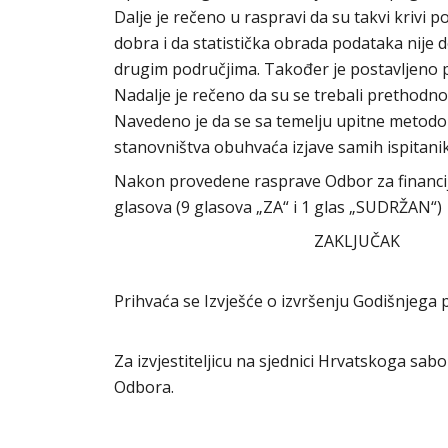
Dalje je rečeno u raspravi da su takvi krivi p
dobra i da statistička obrada podataka nije 
drugim područjima. Također je postavljeno pi
Nadalje je rečeno da su se trebali prethodno 
Navedeno je da se sa temelju upitne metodolo
stanovništva obuhvaća izjave samih ispitanika
Nakon provedene rasprave Odbor za financij
glasova (9 glasova „ZA“ i 1 glas „SUDRŽAN“)
ZAKLJUČAK
Prihvaća se Izvješće o izvršenju Godišnjega
Za izvjestiteljicu na sjednici Hrvatskoga sab
Odbora.