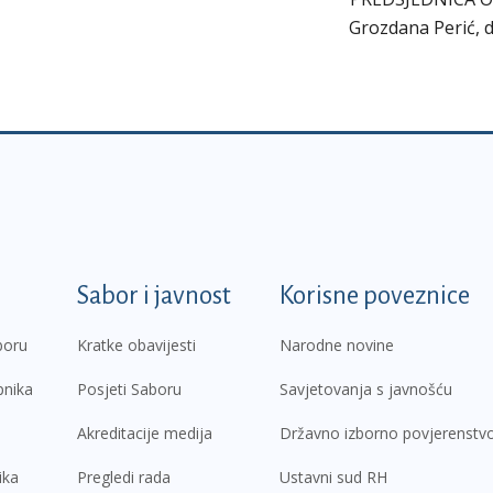
Grozdana Perić, di
k
Sabor i javnost
Korisne poveznice
boru
Kratke obavijesti
Narodne novine
pnika
Posjeti Saboru
Savjetovanja s javnošću
Akreditacije medija
Državno izborno povjerenstv
ika
Pregledi rada
Ustavni sud RH