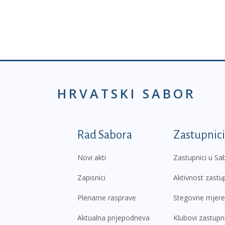
HRVATSKI SABOR
Podnožje prvi izborni
Rad Sabora
Zastupnici
Novi akti
Zastupnici u Sa
Zapisnici
Aktivnost zastu
Plenarne rasprave
Stegovne mjere
Aktualna prijepodneva
Klubovi zastupn