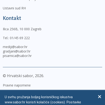
Ustavni sud RH
Kontakt
Ilica 256B, 10 000 Zagreb
Tel.:
01/45 69 222
mediji@sabor.hr
gradjani@sabor.hr
pisarnica@sabor.hr
© Hrvatski sabor,
2026
Pravne napomene
Izjava o pristupačnosti
U svrhu pružanja boljeg korisničkog iskustva
Zaštita osobnih podataka
www.sabor.hr koristi kolačiće (cookies). Postavke