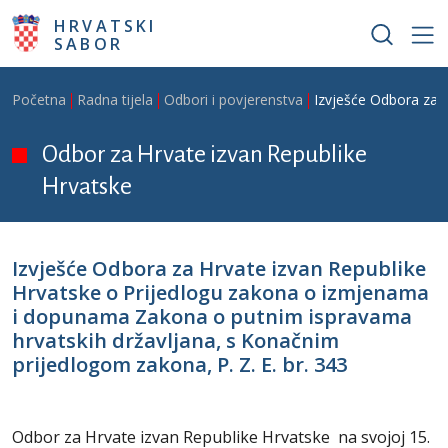
Skoči na glavni sadržaj
HRVATSKI
SABOR
Breadcrumb
Početna
Radna tijela
Odbori i povjerenstva
Izvješće Odbora za 
Odbor za Hrvate izvan Republike
Hrvatske
Izvješće Odbora za Hrvate izvan Republike
Hrvatske o Prijedlogu zakona o izmjenama
i dopunama Zakona o putnim ispravama
hrvatskih državljana, s Konačnim
prijedlogom zakona, P. Z. E. br. 343
Odbor za Hrvate izvan Republike Hrvatske na svojoj 15.