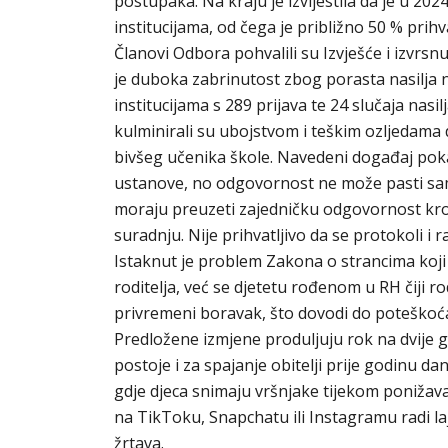
postupaka. Na kraju je izvijestila da je u 20
institucijama, od čega je približno 50 % prihv
Članovi Odbora pohvalili su Izvješće i izvrsn
je duboka zabrinutost zbog porasta nasilj
institucijama s 289 prijava te 24 slučaja nasil
kulminirali su ubojstvom i teškim ozljedama
bivšeg učenika škole. Navedeni događaj pok
ustanove, no odgovornost ne može pasti samo n
moraju preuzeti zajedničku odgovornost kroz 
suradnju. Nije prihvatljivo da se protokoli 
Istaknut je problem Zakona o strancima koj
roditelja, već se djetetu rođenom u RH čiji 
privremeni boravak, što dovodi do poteškoća 
Predložene izmjene produljuju rok na dvije g
postoje i za spajanje obitelji prije godinu d
gdje djeca snimaju vršnjake tijekom ponižavan
na TikToku, Snapchatu ili Instagramu radi la
žrtava.