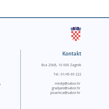
Kontakt
Ilica 256B, 10 000 Zagreb
Tel.:
01/45 69 222
mediji@sabor.hr
o
gradjani@sabor.hr
pisarnica@sabor.hr