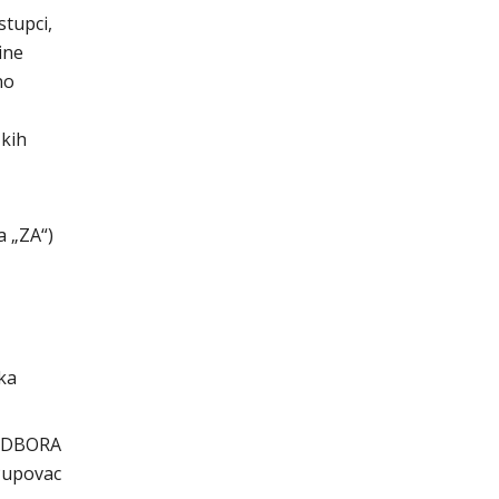
stupci,
ine
no
ških
a „ZA“)
ika
ODBORA
 Pupovac