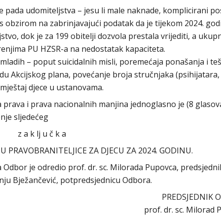
e pada udomiteljstva – jesu li male naknade, komplicirani po
s obzirom na zabrinjavajući podatak da je tijekom 2024. god
tvo, dok je za 199 obitelji dozvola prestala vrijediti, a ukup
renjima PU HZSR-a na nedostatak kapaciteta.
 mladih – poput suicidalnih misli, poremećaja ponašanja i te
du Akcijskog plana, povećanje broja stručnjaka (psihijatara,
 smještaj djece u ustanovama.
rava i prava nacionalnih manjina jednoglasno je (8 glasov
nje sljedećeg
z a k lj u č k a
DU PRAVOBRANITELJICE ZA DJECU ZA 2024. GODINU.
a Odbor je odredio prof. dr. sc. Milorada Pupovca, predsjedn
anju Bježančević, potpredsjednicu Odbora.
PREDSJEDNIK 
prof. dr. sc. Milorad