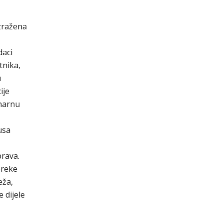
Izražena
daci
tnika,
u
ije
inarnu
usa
prava.
preke
eža,
 dijele