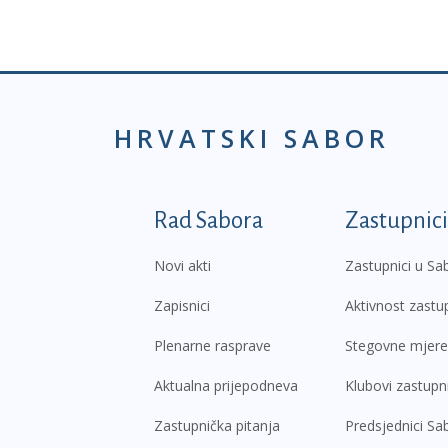
HRVATSKI SABOR
Podnožje prvi izborni
Rad Sabora
Zastupnici
Novi akti
Zastupnici u Sa
Zapisnici
Aktivnost zastu
Plenarne rasprave
Stegovne mjere
Aktualna prijepodneva
Klubovi zastupn
Zastupnička pitanja
Predsjednici Sa