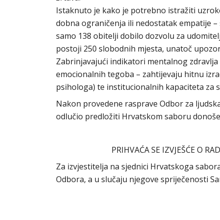
Istaknuto je kako je potrebno istražiti uzrok
dobna ograničenja ili nedostatak empatije – 
samo 138 obitelji dobilo dozvolu za udomiteljs
postoji 250 slobodnih mjesta, unatoč upozo
Zabrinjavajući indikatori mentalnog zdravlja
emocionalnih tegoba – zahtijevaju hitnu izra
psihologa) te institucionalnih kapaciteta za
Nakon provedene rasprave Odbor za ljudska p
odlučio predložiti Hrvatskom saboru donoše
PRIHVAĆA SE IZVJEŠĆE O RA
Za izvjestitelja na sjednici Hrvatskoga sabor
Odbora, a u slučaju njegove spriječenosti S