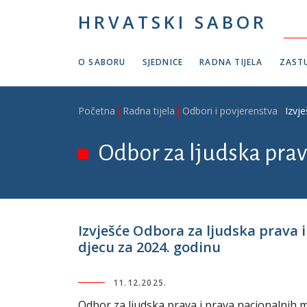
Skoči na glavni sadržaj
HRVATSKI SABOR
O SABORU
SJEDNICE
RADNA TIJELA
ZASTU
Breadcrumb
Početna
Radna tijela
Odbori i povjerenstva
Izvj
Odbor za ljudska prav
Izvješće Odbora za ljudska prava i
djecu za 2024. godinu
11.12.2025.
Odbor za ljudska prava i prava nacionalnih m