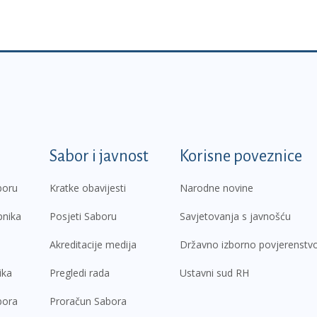
k
Sabor i javnost
Korisne poveznice
boru
Kratke obavijesti
Narodne novine
pnika
Posjeti Saboru
Savjetovanja s javnošću
Akreditacije medija
Državno izborno povjerenstv
ika
Pregledi rada
Ustavni sud RH
bora
Proračun Sabora