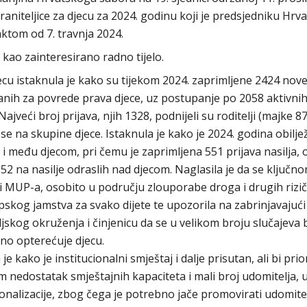
raniteljice za djecu za 2024. godinu koji je predsjedniku Hr
aktom od 7. travnja 2024.
kao zainteresirano radno tijelo.
ecu istaknula je kako su tijekom 2024. zaprimljene 2424 nov
ezanih za povrede prava djece, uz postupanje po 2058 aktivni
veći broj prijava, njih 1328, podnijeli su roditelji (majke 87
 se na skupine djece. Istaknula je kako je 2024. godina obilj
i među djecom, pri čemu je zaprimljena 551 prijava nasilja, 
 52 na nasilje odraslih nad djecom. Naglasila je da se ključn
 i MUP-a, osobito u području zlouporabe droga i drugih rizi
skog jamstva za svako dijete te upozorila na zabrinjavajući
skog okruženja i činjenicu da se u velikom broju slučajeva b
tno opterećuje djecu.
je kako je institucionalni smještaj i dalje prisutan, ali bi prio
em nedostatak smještajnih kapaciteta i mali broj udomitelja,
cionalizacije, zbog čega je potrebno jače promovirati udomitel