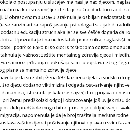
kola o postupanju u slučajevima nasilja nad djecom, naglas
 način na koji su zamišljeni te da je nužno dodatno raditi na
ji. U obrazovnom sustavu istaknula je ozbiljan nedostatak s
će se zauzimati za zapošljavanje psihologa i socijalnih radni
 dodatnu edukaciju stručnjaka jer se sve češće događa da rod
nika. Upozorila je i na nedostatak pomoćnika, naglasivši 
godbi i podrške kako bi se djeci s teškoćama doista omogući
staknula je važnost zaštite mentalnog zdravlja djece i mladih,
eva samoozljeđivanja i pokušaja samoubojstava, zbog čega
g plana za mentalno zdravlje djece.
avela je da su zabilježena 693 kaznena djela, a sudski i drug
 što djecu dodatno viktimizira i odgađa ostvarivanje njihove
nih manjina, istaknula je kako se najveći broj prijava odnosi
 pri čemu predškolski odgoj i obrazovanje još uvijek nisu d
iji modeli predškole mogu bitno pridonijeti uključivanju sva
 migracija, napomenula je da je broj tražitelja međunarodne 
ustava zaštite djece i poštivanje njihovih prava u svim faza