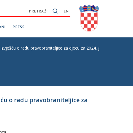
PRETRAŽI
EN
ANI
PRESS
Izvješću o radu pravobraniteljice za djecu za 2024. godinu
šću o radu pravobraniteljice za
nca