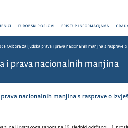
PNICI
EUROPSKI POSLOVI
PRISTUP INFORMACIJAMA
GRAĐ
ešće Odbora za ljudska prava i prava nacionalnih manjina s rasprave o 
a i prava nacionalnih manjina
 prava nacionalnih manjina s rasprave o Izvje
anjina Hrvatskoga sabora na 19. sjednici održanoj 11. prosi