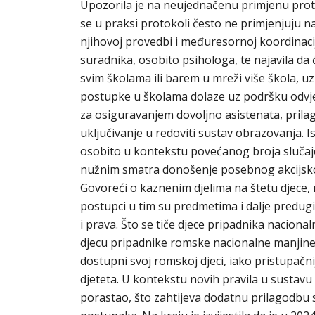
Upozorila je na neujednačenu primjenu proto
se u praksi protokoli često ne primjenjuju na
njihovoj provedbi i međuresornoj koordinaci
suradnika, osobito psihologa, te najavila da 
svim školama ili barem u mreži više škola, uz
postupke u školama dolaze uz podršku odvjet
za osiguravanjem dovoljno asistenata, prila
uključivanje u redoviti sustav obrazovanja. I
osobito u kontekstu povećanog broja slučaj
nužnim smatra donošenje posebnog akcijsko
Govoreći o kaznenim djelima na štetu djece, n
postupci u tim su predmetima i dalje predugi,
i prava. Što se tiče djece pripadnika nacional
djecu pripadnike romske nacionalne manjine,
dostupni svoj romskoj djeci, iako pristupačn
djeteta. U kontekstu novih pravila u sustavu
porastao, što zahtijeva dodatnu prilagodbu s