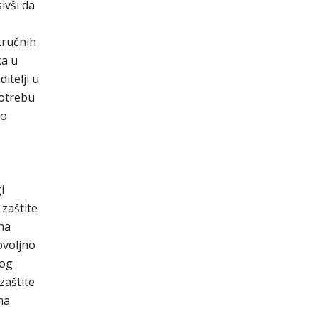
ivši da
tručnih
ka u
itelji u
potrebu
lo
i
 zaštite
 na
ovoljno
kog
zaštite
ma