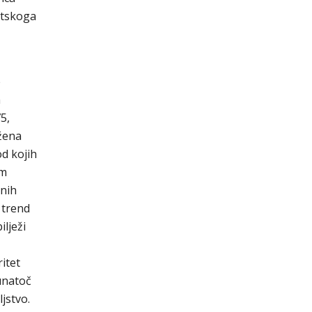
vatskoga
e
h
5,
ežena
od kojih
om
čnih
 trend
ilježi
ritet
 unatoč
jstvo.