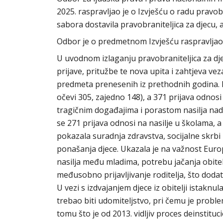
2025. raspravljao je o Izvješću o radu pravob
sabora dostavila pravobraniteljica za djecu, 
Odbor je o predmetnom Izvješću raspravljao 
U uvodnom izlaganju pravobraniteljica za dj
prijave, pritužbe te nova upita i zahtjeva v
predmeta prenesenih iz prethodnih godina. Naj
očevi 305, zajedno 148), a 371 prijava odnosi
tragičnim događajima i porastom nasilja nad 
se 271 prijava odnosi na nasilje u školama, a
pokazala suradnja zdravstva, socijalne skrbi
ponašanja djece. Ukazala je na važnost Europ
nasilja među mladima, potrebu jačanja obitelj
međusobno prijavljivanje roditelja, što doda
U vezi s izdvajanjem djece iz obitelji istaknula 
trebao biti udomiteljstvo, pri čemu je probl
tomu što je od 2013. vidljiv proces deinstitu