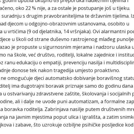
24. godini uputila ukupno 65 preporuka nadležnim tijelima i
aćeno, oko 22 % nije, a za ostale je postupanje još u tijeku.
u suradnju s drugim pravobraniteljima te državnim tijelima. 
a nad djecom u odgojno-obrazovnim ustanovama, osobito u
ja u vrtićima (9 od djelatnika, 14 vršnjaka). Ovi alarmantni po
 djece u školi od strane duševno rastrojenog mlađeg punolje
azao je propuste u sigurnosnim mjerama i nadzoru ulaska 
a škole, već društvo, roditelji, lokalne zajednice i instituc
ranu edukaciju o empatiji, prevenciju nasilja i multidiscipl
i radnje donose tek nakon tragedija umjesto proaktivno.
i ne omogućuje djeci automatsko dobivanje boravišnog stat
roditelj ima dugotrajni boravak priznaje samo do godinu dana
u ostvarivanju zdravstvene zaštite, školovanja i socijalnih 
odine, ali i dalje ne uvode puni automatizam, a formalne za
ana boravka roditelja. Zabrinjava nasilje putem društvenih mr
ja na javnim mjestima poput ulica i igrališta, a zatim snimke
jkova i zabave, što uzrokuje ozbiljne psihičke posljedice kod