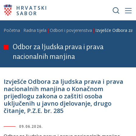
Skoči na glavni sadržaj
HRVATSKI
SABOR
Breadcrumb
Početna
Radna tijela
Odbori i povjerenstva
Izvješće Odbora za l
Odbor za ljudska prava i prava
nacionalnih manjina
Izvješće Odbora za ljudska prava i prava
nacionalnih manjina o Konačnom
prijedlogu zakona o zaštiti osoba
uključenih u javno djelovanje, drugo
čitanje, P.Z.E. br. 285
09.06.2026.