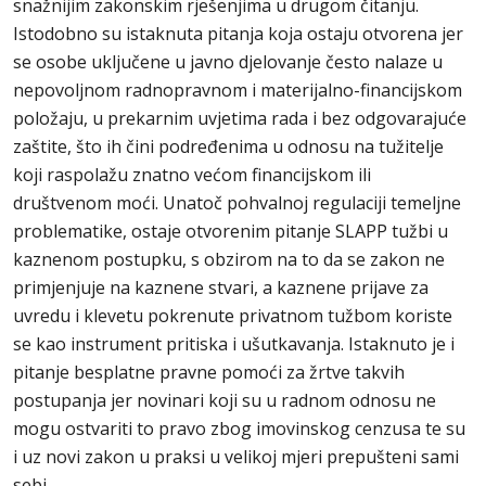
snažnijim zakonskim rješenjima u drugom čitanju.
Istodobno su istaknuta pitanja koja ostaju otvorena jer
se osobe uključene u javno djelovanje često nalaze u
nepovoljnom radnopravnom i materijalno-financijskom
položaju, u prekarnim uvjetima rada i bez odgovarajuće
zaštite, što ih čini podređenima u odnosu na tužitelje
koji raspolažu znatno većom financijskom ili
društvenom moći. Unatoč pohvalnoj regulaciji temeljne
problematike, ostaje otvorenim pitanje SLAPP tužbi u
kaznenom postupku, s obzirom na to da se zakon ne
primjenjuje na kaznene stvari, a kaznene prijave za
uvredu i klevetu pokrenute privatnom tužbom koriste
se kao instrument pritiska i ušutkavanja. Istaknuto je i
pitanje besplatne pravne pomoći za žrtve takvih
postupanja jer novinari koji su u radnom odnosu ne
mogu ostvariti to pravo zbog imovinskog cenzusa te su
i uz novi zakon u praksi u velikoj mjeri prepušteni sami
sebi.