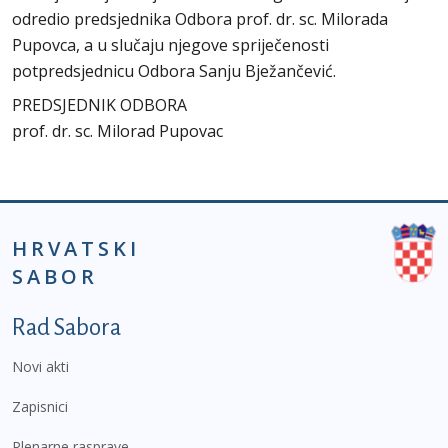
odredio predsjednika Odbora prof. dr. sc. Milorada
Pupovca, a u slučaju njegove spriječenosti
potpredsjednicu Odbora Sanju Bježančević.
PREDSJEDNIK ODBORA
prof. dr. sc. Milorad Pupovac
HRVATSKI
SABOR
Podnožje prvi izbornik
Rad Sabora
Novi akti
Zapisnici
Plenarne rasprave