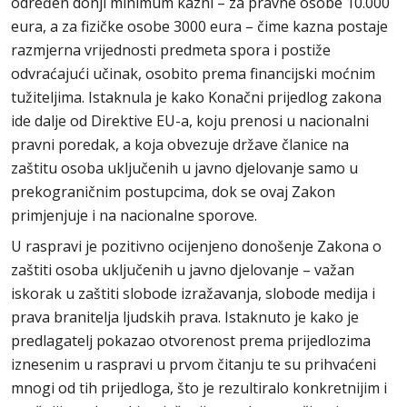
određen donji minimum kazni – za pravne osobe 10.000
eura, a za fizičke osobe 3000 eura – čime kazna postaje
razmjerna vrijednosti predmeta spora i postiže
odvraćajući učinak, osobito prema financijski moćnim
tužiteljima. Istaknula je kako Konačni prijedlog zakona
ide dalje od Direktive EU-a, koju prenosi u nacionalni
pravni poredak, a koja obvezuje države članice na
zaštitu osoba uključenih u javno djelovanje samo u
prekograničnim postupcima, dok se ovaj Zakon
primjenjuje i na nacionalne sporove.
U raspravi je pozitivno ocijenjeno donošenje Zakona o
zaštiti osoba uključenih u javno djelovanje – važan
iskorak u zaštiti slobode izražavanja, slobode medija i
prava branitelja ljudskih prava. Istaknuto je kako je
predlagatelj pokazao otvorenost prema prijedlozima
iznesenim u raspravi u prvom čitanju te su prihvaćeni
mnogi od tih prijedloga, što je rezultiralo konkretnijim i