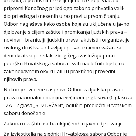
društva, a pozitivnim je ocijenjeno to što je Vlada u
pripremi Konačnog prijedloga zakona prihvatila velik
dio prijedloga iznesenih u raspravi u prvom čitanju.
Odbor naglašava kako osobe koje su uključene u javno
djelovanje s ciljem zaštite i promicanja ljudskih prava –
novinari, branitelji ljudskih prava, aktivisti i organizacije
civilnog društva – obavljaju posao iznimno važan za
demokratski poredak, zbog čega zaslužuju punu
podršku Hrvatskoga sabora i svih nadležnih tijela, i u
zakonodavnom okviru, ali i u praktičnoj provedbi
njihovih prava.
Nakon provedene rasprave Odbor za ljudska prava i
prava nacionalnih manjina većinom je glasova (6 glasova
„ZA“, 2 glasa „SUZDRŽAN“) odlučio predložiti Hrvatskom
saboru donošenje
Zakona o zaštiti osoba uključenih u javno djelovanje.
Za izvjestitelja na sjednici Hrvatskoga sabora Odbor je