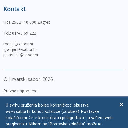
Kontakt
Ilica 256B, 10 000 Zagreb
Tel.:
01/45 69 222
mediji@sabor.hr
gradjani@sabor.hr
pisarnica@sabor.hr
© Hrvatski sabor,
2026
Pravne napomene
Izjava o pristupačnosti
U svrhu pružanja boljeg korisničkog iskustva
Zaštita osobnih podataka
www.sabor.hr koristi kolačiće (cookies). Postavke
kolačića možete kontrolirati i prilagođavati u vašem web
Impressum
pregledniku. Klikom na "Postavke kolačića" možete