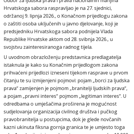
Odbor za ljudska prava i prava nacionalnih manjina
Hrvatskoga sabora raspravljao je na 27. sjednici,
održanoj 9. lipnja 2026., o Konačnom prijedlogu zakona
o zaštiti osoba uključenih u javno djelovanje, koji je
predsjedniku Hrvatskoga sabora podnijela Vlada
Republike Hrvatske aktom od 28. svibnja 2026., u
svojstvu zainteresiranoga radnog tijela.
U uvodnom obrazloženju predstavnica predlagatelja
istaknula je kako su Konačnim prijedlogom zakona
prihvaćeni prijedlozi izneseni tijekom rasprave u prvom
čitanju te su izmijenjeni pojmovi: pojam „borci za ljudska
prava“ zamijenjen je pojmom „branitelji ljudskih prava“,
a pojam „pravni interes“ pojmom „legitiman interes“. U
odredbama o umješačima proširena je mogućnost
sudjelovanja organizacija civilnog društva i pučkog
pravobranitelja u postupcima, dok je glede novčanih
kazni ukinuta fiksna gornja granica te je umjesto toga