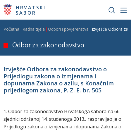
Skoči na glavni sadržaj
HRVATSKI
SABOR
Breadcrumb
Početna
Radna tijela
Odbori i povjerenstva
Izvješće Odbora za 
Odbor za zakonodavstvo
Izvješće Odbora za zakonodavstvo o
Prijedlogu zakona o izmjenama i
dopunama Zakona o azilu, s Konačnim
prijedlogom zakona, P. Z. E. br. 505
1. Odbor za zakonodavstvo Hrvatskoga sabora na 66.
sjednici održanoj 14. studenoga 2013., raspravljao je o
Prijedlogu zakona o izmjenama i dopunama Zakona o