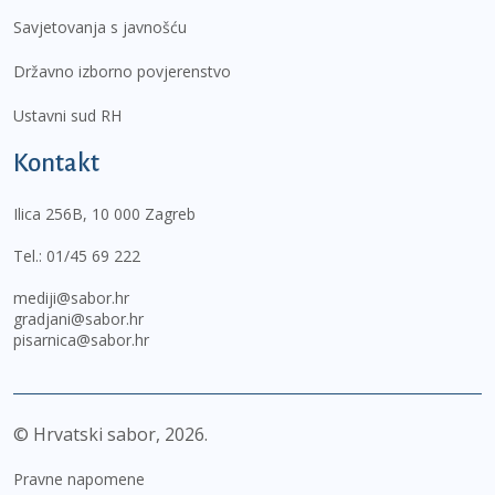
Savjetovanja s javnošću
Državno izborno povjerenstvo
Ustavni sud RH
Kontakt
Ilica 256B, 10 000 Zagreb
Tel.:
01/45 69 222
mediji@sabor.hr
gradjani@sabor.hr
pisarnica@sabor.hr
© Hrvatski sabor,
2026
Pravne napomene