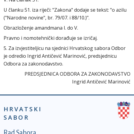
U članku 51. iza riječi: "Zakona" dodaje se tekst: "o azilu
("Narodne novine", br. 79/07. i 88/10.)".
Obrazloženje amandmana I. do V.
Pravno i nomotehnički dorađuje se izričaj.
5. Za izvjestiteljicu na sjednici Hrvatskog sabora Odbor
je odredio Ingrid Antičević Marinović, predsjednicu
Odbora za zakonodavstvo.
PREDSJEDNICA ODBORA ZA ZAKONODAVSTVO
Ingrid Antičević Marinović
HRVATSKI
SABOR
Podnožje prvi izbornik
Rad Sabora