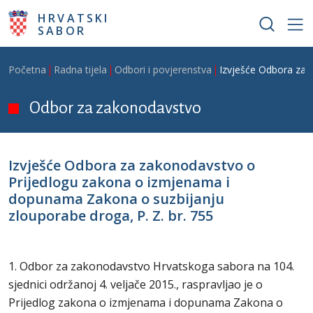
Skoči na glavni sadržaj
HRVATSKI
SABOR
Breadcrumb
Početna
Radna tijela
Odbori i povjerenstva
Izvješće Odbora za 
Odbor za zakonodavstvo
Izvješće Odbora za zakonodavstvo o
Prijedlogu zakona o izmjenama i
dopunama Zakona o suzbijanju
zlouporabe droga, P. Z. br. 755
1. Odbor za zakonodavstvo Hrvatskoga sabora na 104.
sjednici održanoj 4. veljače 2015., raspravljao je o
Prijedlog zakona o izmjenama i dopunama Zakona o