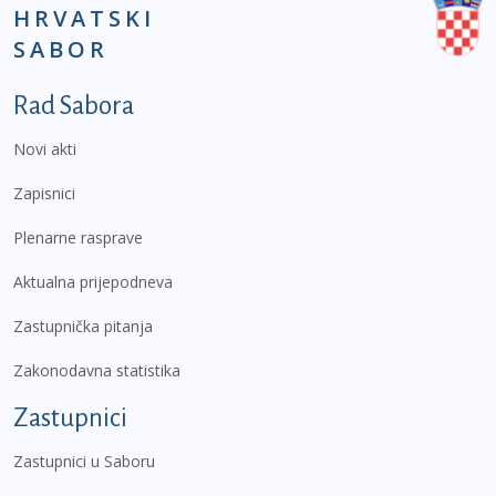
HRVATSKI
SABOR
Podnožje prvi izbornik
Rad Sabora
Novi akti
Zapisnici
Plenarne rasprave
Aktualna prijepodneva
Zastupnička pitanja
Zakonodavna statistika
Zastupnici
Zastupnici u Saboru