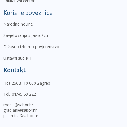
Edukativni centar
Korisne poveznice
Narodne novine
Savjetovanja s javnošću
Državno izborno povjerenstvo
Ustavni sud RH
Kontakt
Ilica 256B, 10 000 Zagreb
Tel.:
01/45 69 222
mediji@sabor.hr
gradjani@sabor.hr
pisarnica@sabor.hr