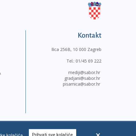
Kontakt
Ilica 256B, 10 000 Zagreb
Tel.:
01/45 69 222
mediji@sabor.hr
o
gradjani@sabor.hr
pisarnica@sabor.hr
Prihvati sve kolačiće
ke kolačića
sum
Česta pitanja
Kontakti
Mapa weba