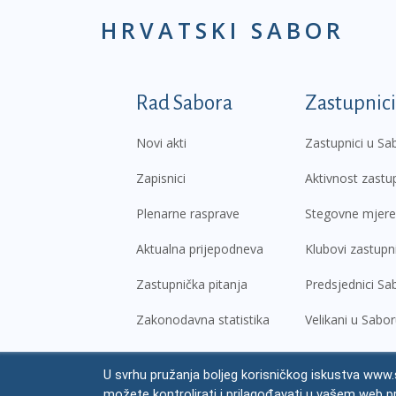
HRVATSKI SABOR
Podnožje prvi izborni
Rad Sabora
Zastupnici
Novi akti
Zastupnici u Sa
Zapisnici
Aktivnost zastu
Plenarne rasprave
Stegovne mjere
Aktualna prijepodneva
Klubovi zastupn
Zastupnička pitanja
Predsjednici Sa
Zakonodavna statistika
Velikani u Sabo
U svrhu pružanja boljeg korisničkog iskustva www.s
© Hrvatski sabor,
2026
možete kontrolirati i prilagođavati u vašem web p
Prav