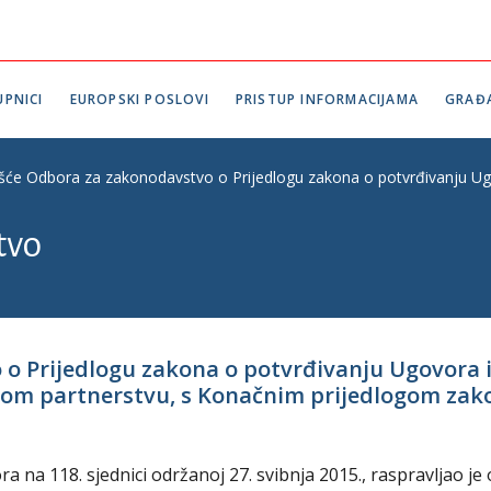
PNICI
EUROPSKI POSLOVI
PRISTUP INFORMACIJAMA
GRAĐ
ešće Odbora za zakonodavstvo o Prijedlogu zakona o potvrđivanju Ug
tvo
 o Prijedlogu zakona o potvrđivanju Ugovora 
m partnerstvu, s Konačnim prijedlogom zakona
na 118. sjednici održanoj 27. svibnja 2015., raspravljao je 