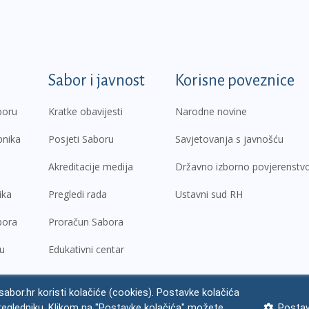
k
Sabor i javnost
Korisne poveznice
boru
Kratke obavijesti
Narodne novine
pnika
Posjeti Saboru
Savjetovanja s javnošću
Akreditacije medija
Državno izborno povjerenstv
ika
Pregledi rada
Ustavni sud RH
bora
Proračun Sabora
ru
Edukativni centar
abor.hr koristi kolačiće (cookies). Postavke kolačića
regledniku. Klikom na "Postavke kolačića" možete
Postav
ne napomene
Izjava o pristupačnosti
Zaštita osobnih podataka
Impres