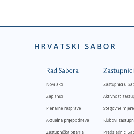
HRVATSKI SABOR
Podnožje prvi izborni
Rad Sabora
Zastupnici
Novi akti
Zastupnici u Sa
Zapisnici
Aktivnost zastu
Plenarne rasprave
Stegovne mjere
Aktualna prijepodneva
Klubovi zastupn
Zastupnička pitanja
Predsjednici Sa