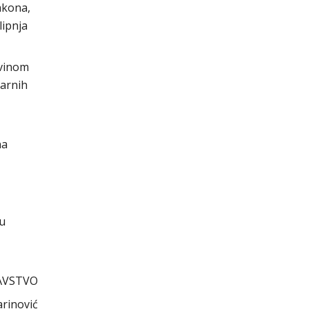
akona,
lipnja
evinom
darnih
na
cu
AVSTVO
arinović