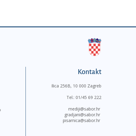
Kontakt
Ilica 256B, 10 000 Zagreb
Tel.:
01/45 69 222
mediji@sabor.hr
o
gradjani@sabor.hr
pisarnica@sabor.hr