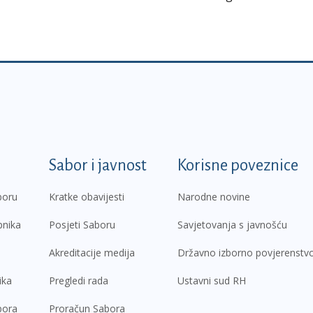
k
Sabor i javnost
Korisne poveznice
boru
Kratke obavijesti
Narodne novine
pnika
Posjeti Saboru
Savjetovanja s javnošću
Akreditacije medija
Državno izborno povjerenstv
ika
Pregledi rada
Ustavni sud RH
bora
Proračun Sabora