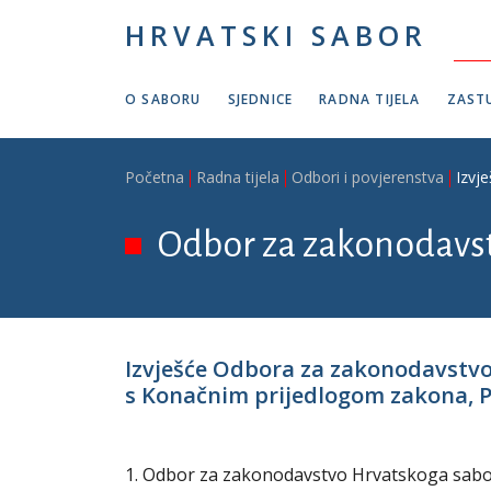
Skoči na glavni sadržaj
HRVATSKI SABOR
O SABORU
SJEDNICE
RADNA TIJELA
ZASTU
Breadcrumb
Početna
Radna tijela
Odbori i povjerenstva
Izvj
Odbor za zakonodavs
Izvješće Odbora za zakonodavstv
s Konačnim prijedlogom zakona, P. 
1. Odbor za zakonodavstvo Hrvatskoga sabora 