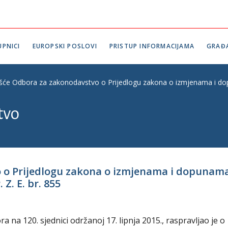
PNICI
EUROPSKI POSLOVI
PRISTUP INFORMACIJAMA
GRAĐ
ešće Odbora za zakonodavstvo o Prijedlogu zakona o izmjenama i do
tvo
o o Prijedlogu zakona o izmjenama i dopuna
Z. E. br. 855
na 120. sjednici održanoj 17. lipnja 2015., raspravljao je o