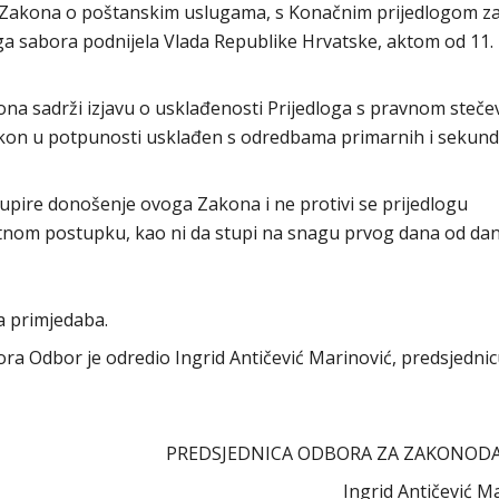
 Zakona o poštanskim uslugama, s Konačnim prijedlogom z
koga sabora podnijela Vlada Republike Hrvatske, aktom od 11. 
kona sadrži izjavu o usklađenosti Prijedloga s pravnom steč
 Zakon u potpunosti usklađen s odredbama primarnih i sekun
pire donošenje ovoga Zakona i ne protivi se prijedlogu
itnom postupku, kao ni da stupi na snagu prvog dana od da
a primjedaba.
abora Odbor je odredio Ingrid Antičević Marinović, predsjedni
PREDSJEDNICA ODBORA ZA ZAKONOD
Ingrid Antičević M