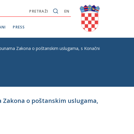
PRETRAŽI
EN
ANI
PRESS
punama Zakona o poštanskim uslugama, s Konačnim prijedlogom zakon
ma Zakona o poštanskim uslugama,