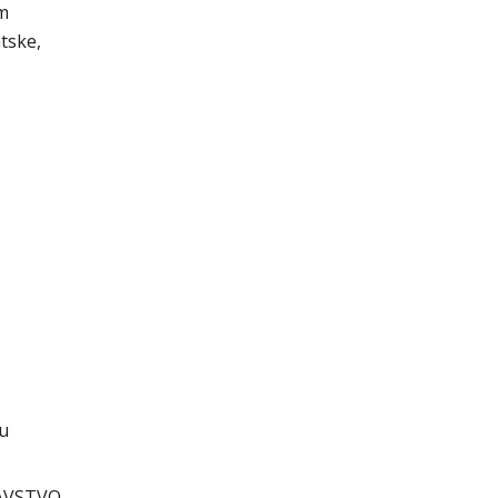
im
tske,
cu
AVSTVO