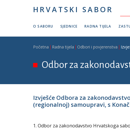
Skoči na glavni sadržaj
HRVATSKI SABOR
O SABORU
SJEDNICE
RADNA TIJELA
ZASTU
Breadcrumb
Početna
Radna tijela
Odbori i povjerenstva
Izvj
Odbor za zakonodavs
Izvješće Odbora za zakonodavstvo 
(regionalnoj) samoupravi, s Konač
1. Odbor za zakonodavstvo Hrvatskoga sabora 