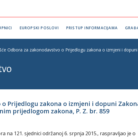
PNICI
EUROPSKI POSLOVI
PRISTUP INFORMACIJAMA
GRAĐ
ešće Odbora za zakonodavstvo o Prijedlogu zakona o izmjeni i dopuni 
tvo
o Prijedlogu zakona o izmjeni i dopuni Zakona
nim prijedlogom zakona, P. Z. br. 859
na 121. sjednici održanoj 6. srpnja 2015., raspravljao je o