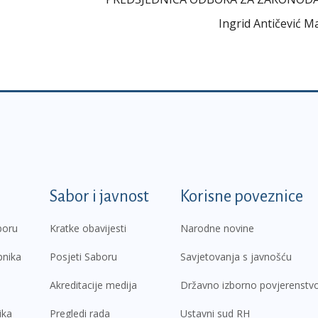
Ingrid Antičević M
k
Sabor i javnost
Korisne poveznice
boru
Kratke obavijesti
Narodne novine
pnika
Posjeti Saboru
Savjetovanja s javnošću
Akreditacije medija
Državno izborno povjerenstv
ika
Pregledi rada
Ustavni sud RH