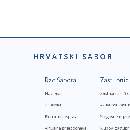
HRVATSKI SABOR
Podnožje prvi izborni
Rad Sabora
Zastupnici
Novi akti
Zastupnici u Sa
Zapisnici
Aktivnost zastu
Plenarne rasprave
Stegovne mjere
Aktualna prijepodneva
Klubovi zastupn