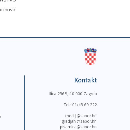
arinović
Kontakt
Ilica 256B, 10 000 Zagreb
Tel.:
01/45 69 222
mediji@sabor.hr
o
gradjani@sabor.hr
pisarnica@sabor.hr