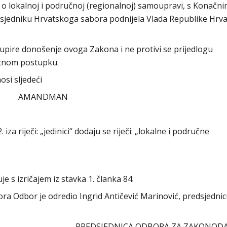
 o lokalnoj i područnoj (regionalnoj) samoupravi, s Konačn
redsjedniku Hrvatskoga sabora podnijela Vlada Republike Hrva
pire donošenje ovoga Zakona i ne protivi se prijedlogu
itnom postupku.
si sljedeći
AMANDMAN
iza riječi: „jedinici“ dodaju se riječi: „lokalne i područne
je s izričajem iz stavka 1. članka 84.
abora Odbor je odredio Ingrid Antičević Marinović, predsjedni
PREDSJEDNICA ODBORA ZA ZAKONOD