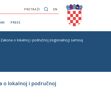
PRETRAŽI
EN
ANI
PRESS
Zakona o lokalnoj i područnoj (regionalnoj) samoupravi, s Konačnim 
 o lokalnoj i područnoj