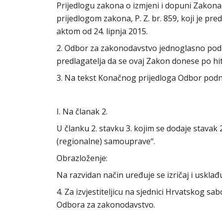
Prijedlogu zakona o izmjeni i dopuni Zakona
prijedlogom zakona, P. Z. br. 859, koji je p
aktom od 24. lipnja 2015.
2. Odbor za zakonodavstvo jednoglasno podu
predlagatelja da se ovaj Zakon donese po h
3. Na tekst Konačnog prijedloga Odbor podno
I. Na članak 2.
U članku 2. stavku 3. kojim se dodaje stavak 2. 
(regionalne) samouprave“.
Obrazloženje:
Na razvidan način uređuje se izričaj i usklađu
4. Za izvjestiteljicu na sjednici Hrvatskog s
Odbora za zakonodavstvo.