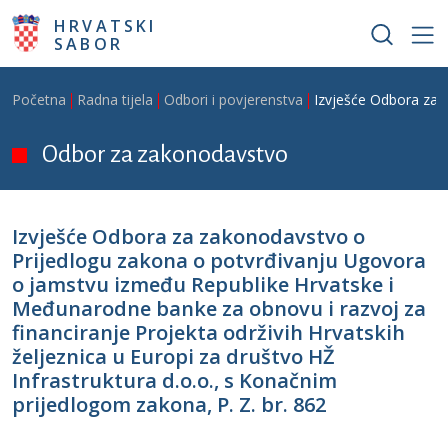
Skoči na glavni sadržaj
HRVATSKI
SABOR
Breadcrumb
Početna
Radna tijela
Odbori i povjerenstva
Izvješće Odbora za z
Odbor za zakonodavstvo
Izvješće Odbora za zakonodavstvo o
Prijedlogu zakona o potvrđivanju Ugovora
o jamstvu između Republike Hrvatske i
Međunarodne banke za obnovu i razvoj za
financiranje Projekta održivih Hrvatskih
željeznica u Europi za društvo HŽ
Infrastruktura d.o.o., s Konačnim
prijedlogom zakona, P. Z. br. 862