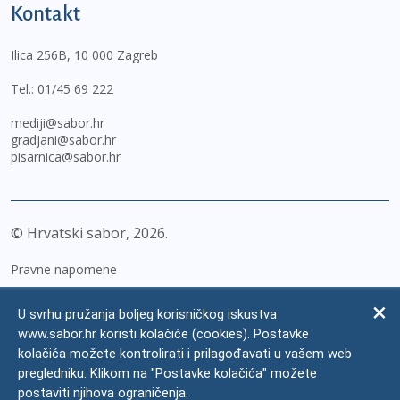
Kontakt
Ilica 256B, 10 000 Zagreb
Tel.:
01/45 69 222
mediji@sabor.hr
gradjani@sabor.hr
pisarnica@sabor.hr
© Hrvatski sabor,
2026
Pravne napomene
Izjava o pristupačnosti
U svrhu pružanja boljeg korisničkog iskustva
Zaštita osobnih podataka
www.sabor.hr koristi kolačiće (cookies). Postavke
kolačića možete kontrolirati i prilagođavati u vašem web
Impressum
pregledniku. Klikom na "Postavke kolačića" možete
Česta pitanja
postaviti njihova ograničenja.