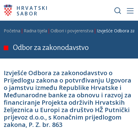
Skoči na glavni sadržaj
HRVATSKI
SABOR
Breadcrumb
Početna
Radna tijela
Odbori i povjerenstva
Izvješće Odbora za z
Odbor za zakonodavstvo
Izvješće Odbora za zakonodavstvo o
Prijedlogu zakona o potvrđivanju Ugovora
o jamstvu između Republike Hrvatske i
Međunarodne banke za obnovu i razvoj za
financiranje Projekta održivih Hrvatskih
željeznica u Europi za društvo HŽ Putnički
prijevoz d.o.o., s Konačnim prijedlogom
zakona, P. Z. br. 863