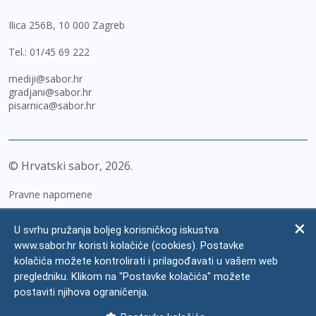
Ilica 256B, 10 000 Zagreb
Tel.:
01/45 69 222
mediji@sabor.hr
gradjani@sabor.hr
pisarnica@sabor.hr
© Hrvatski sabor,
2026
Pravne napomene
Izjava o pristupačnosti
U svrhu pružanja boljeg korisničkog iskustva
Zaštita osobnih podataka
www.sabor.hr koristi kolačiće (cookies). Postavke
kolačića možete kontrolirati i prilagođavati u vašem web
Impressum
pregledniku. Klikom na "Postavke kolačića" možete
Česta pitanja
postaviti njihova ograničenja.
Kontakti