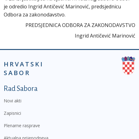
je odredio Ingrid Antičević Marinović, predsjednicu
Odbora za zakonodavstvo.
PREDSJEDNICA ODBORA ZA ZAKONODAVSTVO
Ingrid Antičević Marinović
HRVATSKI
SABOR
Podnožje prvi izbornik
Rad Sabora
Novi akti
Zapisnici
Plenarne rasprave
Aktualna prijepodneva