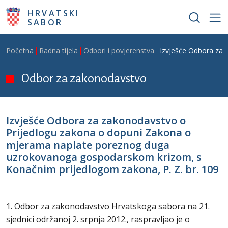
Skoči na glavni sadržaj
HRVATSKI
SABOR
Breadcrumb
Početna
Radna tijela
Odbori i povjerenstva
Izvješće Odbora za 
Odbor za zakonodavstvo
Izvješće Odbora za zakonodavstvo o
Prijedlogu zakona o dopuni Zakona o
mjerama naplate poreznog duga
uzrokovanoga gospodarskom krizom, s
Konačnim prijedlogom zakona, P. Z. br. 109
1. Odbor za zakonodavstvo Hrvatskoga sabora na 21.
sjednici održanoj 2. srpnja 2012., raspravljao je o