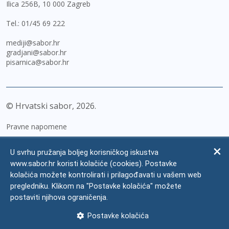
Ilica 256B, 10 000 Zagreb
Tel.:
01/45 69 222
mediji@sabor.hr
gradjani@sabor.hr
pisarnica@sabor.hr
© Hrvatski sabor,
2026
Pravne napomene
Izjava o pristupačnosti
U svrhu pružanja boljeg korisničkog iskustva
Zaštita osobnih podataka
www.sabor.hr koristi kolačiće (cookies). Postavke
kolačića možete kontrolirati i prilagođavati u vašem web
Impressum
pregledniku. Klikom na "Postavke kolačića" možete
Česta pitanja
postaviti njihova ograničenja.
Kontakti
Postavke kolačića