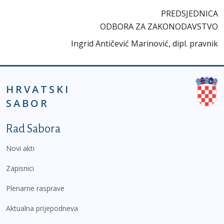
PREDSJEDNICA
ODBORA ZA ZAKONODAVSTVO
Ingrid Antičević Marinović, dipl. pravnik
HRVATSKI
SABOR
Podnožje prvi izbornik
Rad Sabora
Novi akti
Zapisnici
Plenarne rasprave
Aktualna prijepodneva