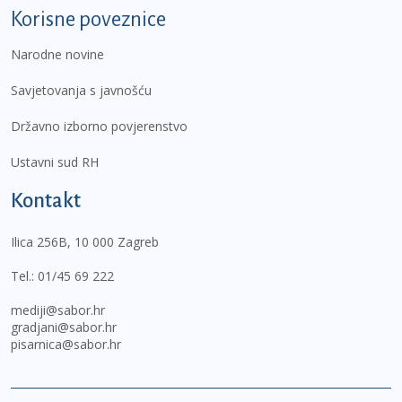
Korisne poveznice
Narodne novine
Savjetovanja s javnošću
Državno izborno povjerenstvo
Ustavni sud RH
Kontakt
Ilica 256B, 10 000 Zagreb
Tel.:
01/45 69 222
mediji@sabor.hr
gradjani@sabor.hr
pisarnica@sabor.hr