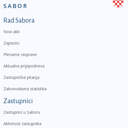
SABOR
Podnožje prvi izbornik
Rad Sabora
Novi akti
Zapisnici
Plenarne rasprave
Aktualna prijepodneva
Zastupnička pitanja
Zakonodavna statistika
Zastupnici
Zastupnici u Saboru
Aktivnost zastupnika