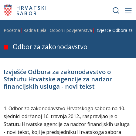
Skoči na glavni sadržaj
HRVATSKI
SABOR
Breadcrumb
Početna
Radna tijela
Odbori i povjerenstva
Izvješće Odbora za z
Odbor za zakonodavstvo
Izvješće Odbora za zakonodavstvo o
Statutu Hrvatske agencije za nadzor
financijskih usluga - novi tekst
1. Odbor za zakonodavstvo Hrvatskoga sabora na 10.
sjednici održanoj 16. travnja 2012., raspravljao je o
Statutu Hrvatske agencije za nadzor financijskih usluga
- novi tekst, koji je predsjedniku Hrvatskoga sabora