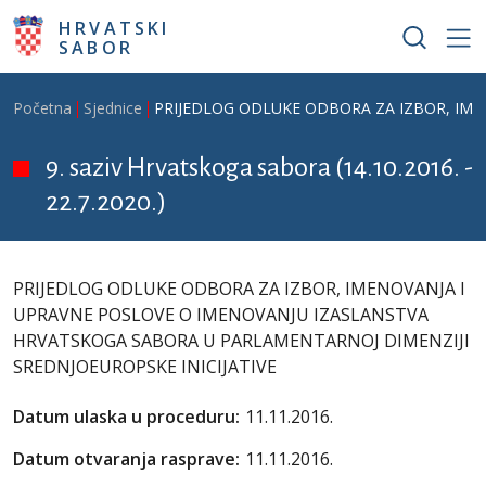
Skoči na glavni sadržaj
HRVATSKI
SABOR
Breadcrumb
Početna
Sjednice
PRIJEDLOG ODLUKE ODBORA ZA IZBOR, IME
9. saziv Hrvatskoga sabora (14.10.2016. -
22.7.2020.)
PRIJEDLOG ODLUKE ODBORA ZA IZBOR, IMENOVANJA I
UPRAVNE POSLOVE O IMENOVANJU IZASLANSTVA
HRVATSKOGA SABORA U PARLAMENTARNOJ DIMENZIJI
SREDNJOEUROPSKE INICIJATIVE
Datum ulaska u proceduru:
11.11.2016.
Datum otvaranja rasprave:
11.11.2016.