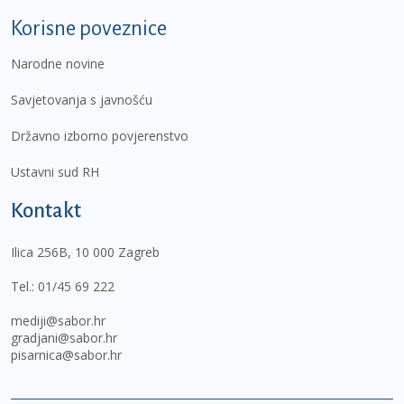
Korisne poveznice
Narodne novine
Savjetovanja s javnošću
Državno izborno povjerenstvo
Ustavni sud RH
Kontakt
Ilica 256B, 10 000 Zagreb
Tel.:
01/45 69 222
mediji@sabor.hr
gradjani@sabor.hr
pisarnica@sabor.hr