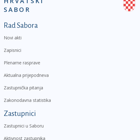
HRVATSKI
SABOR
Podnožje prvi izbornik
Rad Sabora
Novi akti
Zapisnici
Plenarne rasprave
Aktualna prijepodneva
Zastupnička pitanja
Zakonodavna statistika
Zastupnici
Zastupnici u Saboru
Aktivnost zastupnika