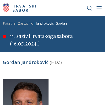
Skoči na glavni sadržaj
HRVATSKI
SABOR
Breadcrumb
Početna
Zastupnici
Jandroković, Gordan
11. saziv Hrvatskoga sabora
(16.05.2024.)
Gordan Jandroković
(HDZ)