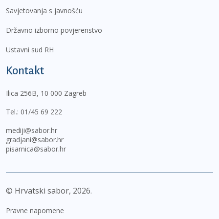
Savjetovanja s javnošću
Državno izborno povjerenstvo
Ustavni sud RH
Kontakt
Ilica 256B, 10 000 Zagreb
Tel.:
01/45 69 222
mediji@sabor.hr
gradjani@sabor.hr
pisarnica@sabor.hr
© Hrvatski sabor,
2026
Pravne napomene