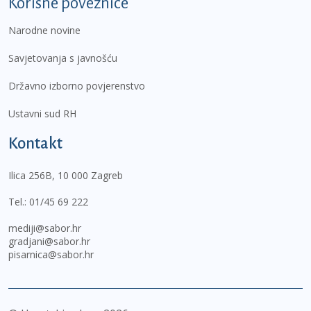
Korisne poveznice
Narodne novine
Savjetovanja s javnošću
Državno izborno povjerenstvo
Ustavni sud RH
Kontakt
Ilica 256B, 10 000 Zagreb
Tel.:
01/45 69 222
mediji@sabor.hr
gradjani@sabor.hr
pisarnica@sabor.hr