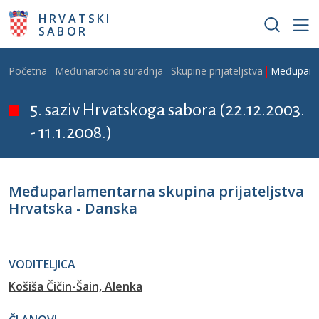
Skoči na glavni sadržaj
HRVATSKI
SABOR
Breadcrumb
Početna
Međunarodna suradnja
Skupine prijateljstva
Međuparla
5. saziv Hrvatskoga sabora (22.12.2003.
- 11.1.2008.)
Međuparlamentarna skupina prijateljstva
Hrvatska - Danska
VODITELJICA
Košiša Čičin-Šain, Alenka