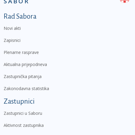
SABOR
Podnožje prvi izbornik
Rad Sabora
Novi akti
Zapisnici
Plenarne rasprave
Aktualna prijepodneva
Zastupnička pitanja
Zakonodavna statistika
Zastupnici
Zastupnici u Saboru
Aktivnost zastupnika